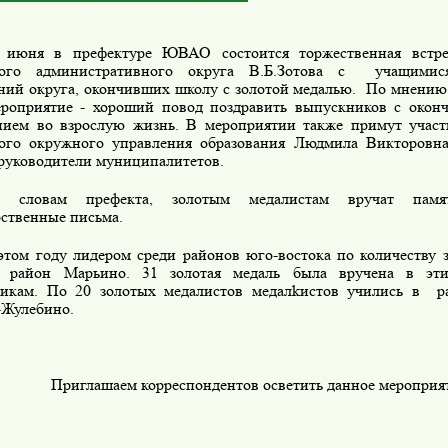
 июня в префектуре ЮВАО состоится торжественная встре
ного административного округа В.Б.Зотова с учащимися
ний округа, окончивших школу с золотой медалью. По мнению
ероприятие - хороший повод поздравить выпускников с окон
нием во взрослую жизнь. В мероприятии также примут участ
ого окружного управления образования Людмила Викторовн
 руководители муниципалитетов.
 словам префекта, золотым медалистам вручат пам
рственные письма.
этом году лидером среди районов юго-востока по количеству 
ся район Марьино. 31 золотая медаль была вручена в эт
икам. По 20 золотых медалистов медалkистов учились в 
Жулебино.
Приглашаем корреспондентов осветить данное мероприя