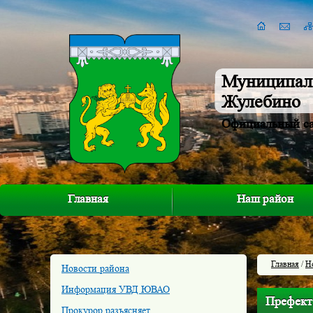
Муниципал
Жулебино
Официальный с
Главная
Наш район
Главная
/
Н
Новости района
Информация УВД ЮВАО
Префект 
Прокурор разъясняет