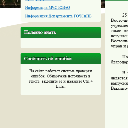
Информация МЧС ЮВАО
25
Информация Департамента ГОЧСиПБ
Восточ
учрежде
такое м
Полезно знать
вступле
Восточн
управ и
По
Сообщить об ошибке
благода
На сайте работает система проверки
В 
ошибок. Обнаружив неточность в
являет
тексте, выделите ее и нажмите Ctrl +
выпускн
Enter.
Выхино-