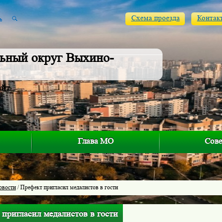
Схема проезда
Контак
ьный округ Выхино-
айт
Глава МО
Сове
овости
/ Префект пригласил медалистов в гости
пригласил медалистов в гости