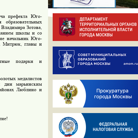
ча префекта Юго-
 образовательных
 Владимира Зотова,
чанием школы и со
ие начальник Юго-
а Митрюк, главы и
ятные подарки и
золотых медалистов
и дни марьинским
районах Люблино и
тие!