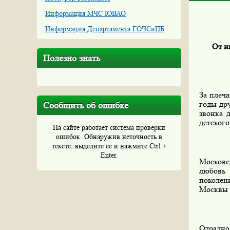
Информация МЧС ЮВАО
Информация Департамента ГОЧСиПБ
От и
Полезно знать
За плеч
годы др
Сообщить об ошибке
звонка 
детског
На сайте работает система проверки
ошибок. Обнаружив неточность в
тексте, выделите ее и нажмите Ctrl +
Enter.
Московс
любовь 
поколен
Москвы 
Отрадно