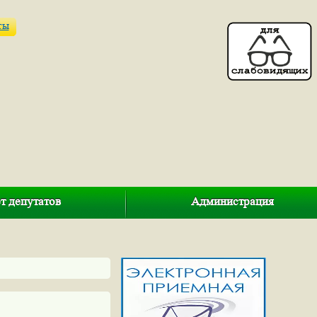
ты
т депутатов
Администрация