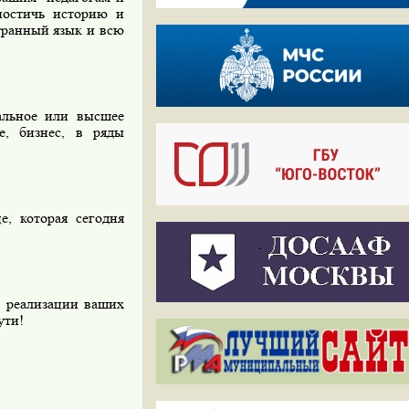
постичь историю и
транный язык и всю
альное или высшее
ие, бизнес, в ряды
, которая сегодня
 в реализации ваших
ути!