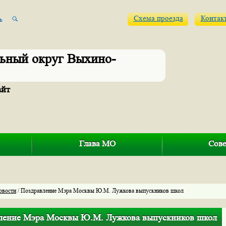
Схема проезда
Контак
ьный округ Выхино-
айт
Глава МО
Сове
овости
/ Поздравление Мэра Москвы Ю.М. Лужкова выпускников школ
ление Мэра Москвы Ю.М. Лужкова выпускников школ