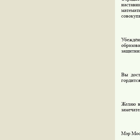
наставн
математ
совокуп
Убеждён
образов
защитни
Вы дост
гордится
Желаю ва
замечат
Мэ