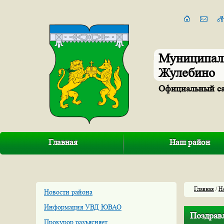
Муниципал
Жулебино
Официальный с
Главная
Наш район
Главная
/
Н
Новости района
Информация УВД ЮВАО
Поздрав
Прокурор разъясняет