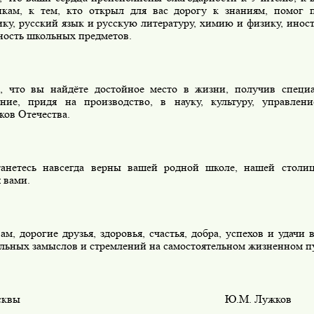
икам, к тем, кто открыл для вас дорогу к знаниям, помог 
ику, русский язык и русскую литературу, химию и физику, инос
ность школьных предметов.
, что вы найдёте достойное место в жизни, получив специ
ание, придя на производство, в науку, культуру, управлен
ков Отечества.
анетесь навсегда верны вашей родной школе, нашей столице
 вами.
м, дорогие друзья, здоровья, счастья, добра, успехов и удачи
ельных замыслов и стремлений на самостоятельном жизненном п
р Москвы Ю.М. Лужков