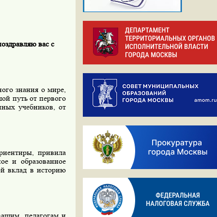
оздравляю вас с
ого знания о мире,
ой путь от первого
нных учебников, от
ориентиры, привила
ое и образованное
ой вклад в историю
 вашим педагогам и