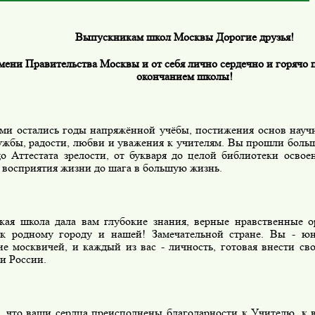
Выпускникам школ Москвы Дорогие друзья!
мени Правительства Москвы и от себя лично сердечно и горячо п
окончанием школы!
ами остались годы напряжённой учёбы, постижения основ научн
ужбы, радости, любви и уважения к учителям. Вы прошли больш
до Аттестата зрелости, от букваря до целой библиотеки освое
о восприятия жизни до шага в большую жизнь.
кая школа дала вам глубокие знания, верные нравственные 
к родному городу и нашей! Замечательной стране. Вы - юн
ие москвичей, и каждый из вас - личность, готовая внести св
и России.
, что ваши сердца преисполнены благодарности к Учителю, к