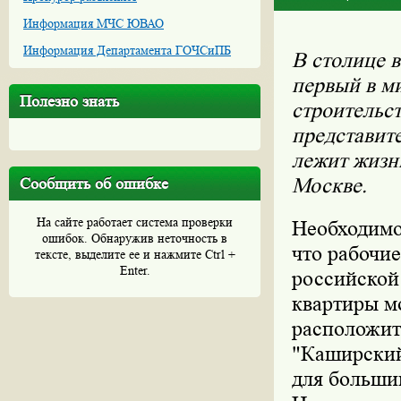
Информация МЧС ЮВАО
Информация Департамента ГОЧСиПБ
В столице 
первый в м
Полезно знать
строительст
представит
лежит жизн
Москве.
Сообщить об ошибке
На сайте работает система проверки
Необходимо
ошибок. Обнаружив неточность в
что рабочи
тексте, выделите ее и нажмите Ctrl +
Enter.
российской
квартиры м
расположит
"Каширский
для больши