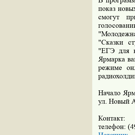
В программ
показ новы
смогут пр
голосова
"Молодежн
"Сказки ст
"ЕГЭ для в
Ярмарка ва
режиме он
радиохолди
Начало Ярма
ул. Новый А
Контакт:
телефон: (4