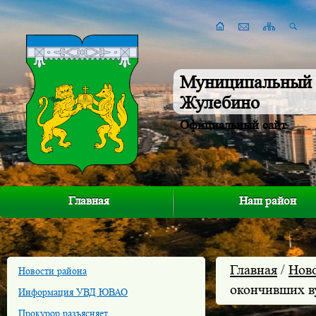
Муниципальный 
Жулебино
Официальный сайт
Главная
Наш район
Главная
/
Нов
Новости района
окончивших в
Информация УВД ЮВАО
Прокурор разъясняет