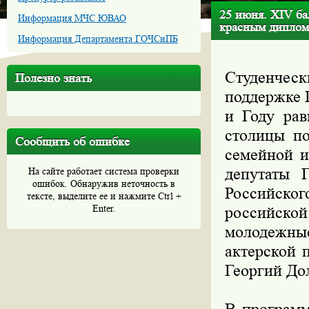
25 июня. XIV б
Информация МЧС ЮВАО
красным дипло
Информация Департамента ГОЧСиПБ
Студенчес
Полезно знать
поддержке 
и Году рав
столицы по
Сообщить об ошибке
семейной и
депутаты 
На сайте работает система проверки
ошибок. Обнаружив неточность в
Российског
тексте, выделите ее и нажмите Ctrl +
Enter.
российской
молодежные
актерской 
Георгий До