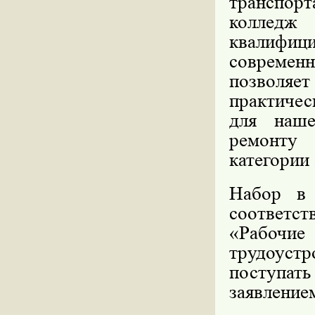
транспо
коллед
квалифи
современн
позволяе
практичес
для наше
ремонту 
категории
Набор в 
соответс
«Рабоч
трудоуст
поступат
заявление