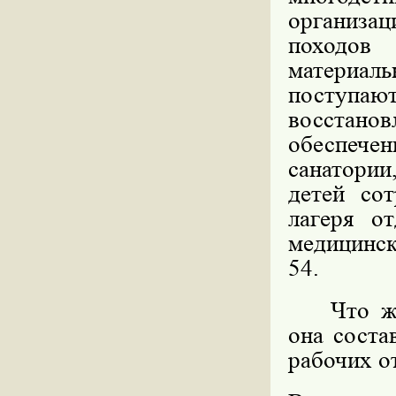
организа
походов 
материал
поступают
восстано
обеспече
санатори
детей со
лагеря о
медицинс
54.
Что ж
она соста
рабочих от