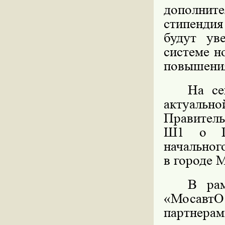
дополнит
стипендия
будут ув
системе н
повышения
На се
актуаль
Правитель
Ш1 о Го
начальног
в городе 
В рам
«Мосавт
партнера