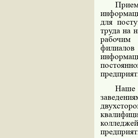
Прие
информац
для посту
труда на 
рабочим
филиалов
информац
постоян
предприят
Наше 
заведен
двухсто
квалифи
колледже
предпри