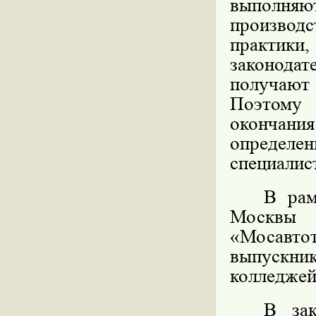
выполняю
производ
практи
законода
получают 
Поэтому
окончания
определен
специалис
В рам
Москвы 
«Мосавто
выпускн
колледжей
В зак