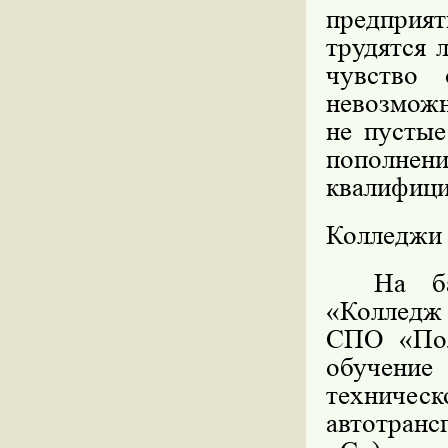
предприя
трудятся 
чувство 
невозможн
не пустые
пополнен
квалифици
Колледжи 
На б
«Колледж
СПО «Пол
обучение
технич
автотранс