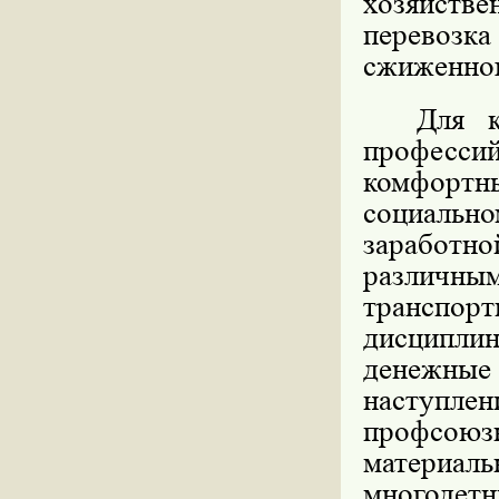
хозяйств
перевозка
сжиженног
Для к
професси
комфортн
социальн
заработ
различны
транспо
дисципли
денежны
наступле
профсою
материа
многодет