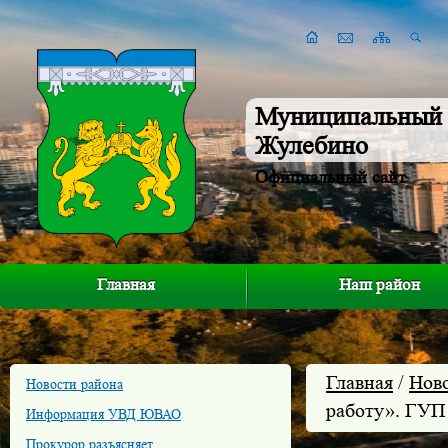
Муниципальный 
Жулебино
Официальный сайт
Главная
Наш район
Главная
/
Нов
Новости района
работу». ГУП
Информация УВД ЮВАО
Прокурор разъясняет