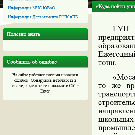
«Куда пойти учи
Информация МЧС ЮВАО
Информация Департамента ГОЧСиПБ
ГУП «
Полезно знать
предприя
образован
Ежегодный
тонн.
Сообщить об ошибке
На сайте работает система проверки
«Моса
ошибок. Обнаружив неточность в
то же вр
тексте, выделите ее и нажмите Ctrl +
Enter.
транспорт
строител
направлен
школьны
промыш