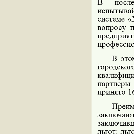
В после
испытывай
системе «
вопросу п
предпри
профессио
В это
городс
квалифиц
партнеры
принято 1
Преи
заключаю
заключив
льгот: льг