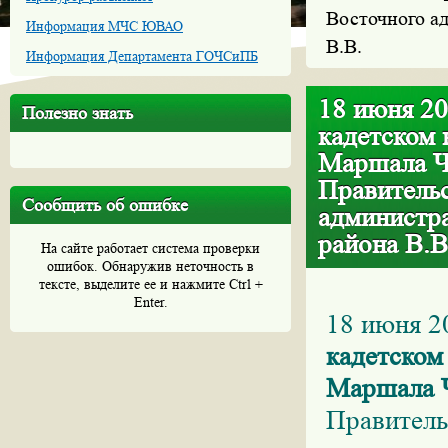
Восточного ад
Информация МЧС ЮВАО
В.В.
Информация Департамента ГОЧСиПБ
18 июня 20
Полезно знать
кадетском 
Маршала Чу
Правитель
Сообщить об ошибке
администра
района В.В
На сайте работает система проверки
ошибок. Обнаружив неточность в
тексте, выделите ее и нажмите Ctrl +
Enter.
18 июня 20
кадетском
Маршала Ч
Правитель