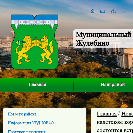
Муниципальный 
Жулебино
Официальный сайт
Главная
Наш район
Главная
/
Нов
Новости района
кадетском кор
Информация УВД ЮВАО
состоится вс
Прокурор разъясняет