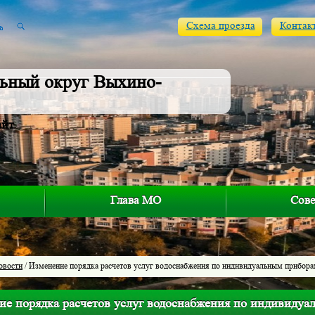
Схема проезда
Контак
ьный округ Выхино-
айт
Глава МО
Сове
овости
/ Изменение порядка расчетов услуг водоснабжения по индивидуальным прибора
ие порядка расчетов услуг водоснабжения по индивидуа