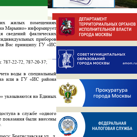
оих жилых помещениях
она Марьино» информирует
ия сведений фактических
 индивидуальных приборов
для Вас принципу. ГУ «ИС
787-22-72, 787-20-37;
чета воды в специальный
она или в ГУ «ИС района
о» указываются на Единых
доступа в службе «одного
е показания были внесены
.
су: Братиславская ул., д.