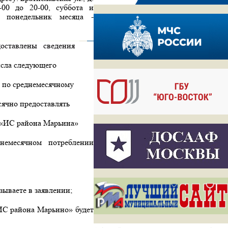
-00 до 20-00, суббота и
 понедельник месяца -
доставлены
сведения
исла следующего
я по среднемесячному
сячно предоставлять
У «ИС района Марьина»
немесячном потреблении
зываете в заявлении;
 «ИС района Марьино» будет