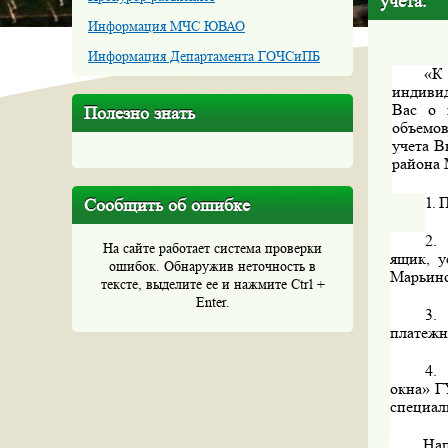
учета.
Информация МЧС ЮВАО
Информация Департамента ГОЧСиПБ
«К
индивид
Вас о 
Полезно знать
объемов
учета В
района 
1.
П
Сообщить об ошибке
2.
На сайте работает система проверки
ящик, у
ошибок. Обнаружив неточность в
Марьино
тексте, выделите ее и нажмите Ctrl +
Enter.
3.
платежн
4.
окна» Г
специал
Нап