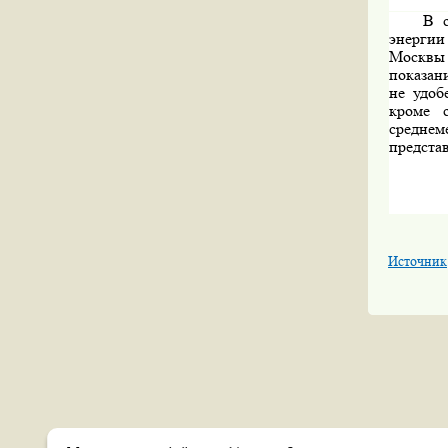
В с
энергии
Москвы 
показани
не удоб
кроме с
средне
предста
Источник