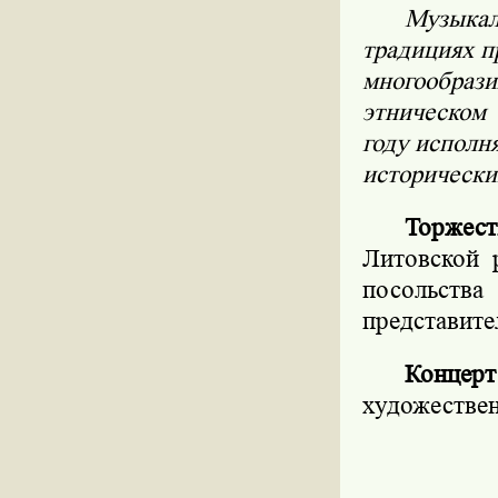
Музыкал
традициях п
многообраз
этническом
году исполн
исторически
Торжес
Литовской 
посольств
представите
Концер
художестве