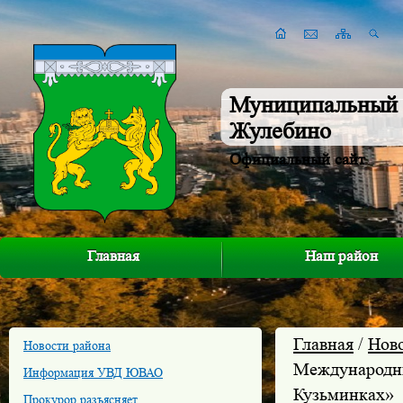
Муниципальный 
Жулебино
Официальный сайт
Главная
Наш район
Главная
/
Нов
Новости района
Международны
Информация УВД ЮВАО
Кузьминках»
Прокурор разъясняет