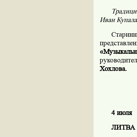
Традици
Иван Купала
Старинн
представл
«Музыкал
руководите
Хохлова.
4 июля
ЛИТВА