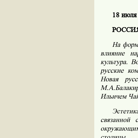
18 июля
РОССИЯ
На форм
влияние
на
культура.
Во
русские ко
Новая рус
М.А.Балакир
Ильичем Ча
Эстетик
связанной 
окружающи
столицы.