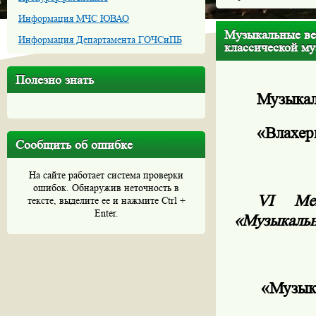
Информация МЧС ЮВАО
Музыкальные ве
Информация Департамента ГОЧСиПБ
классической м
Полезно знать
Музыкал
«Влахер
Сообщить об ошибке
На сайте работает система проверки
ошибок. Обнаружив неточность в
VI
Межд
тексте, выделите ее и нажмите Ctrl +
Enter.
«Музыкальн
«Музык