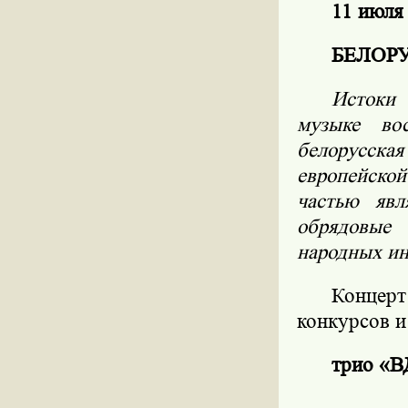
11 июля
БЕЛОР
Истоки 
музыке вос
белорусская
европейской
частью явл
обрядовые
народных ин
Концер
конкурсов и
трио «