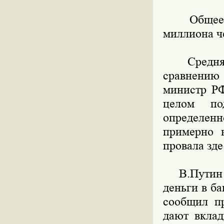
Общее чи
миллиона че
Средняя з
сравнению 
министр РФ
целом по
определен
примерно н
провала зде
В.Путин от
деньги в ба
сообщил п
дают вклад