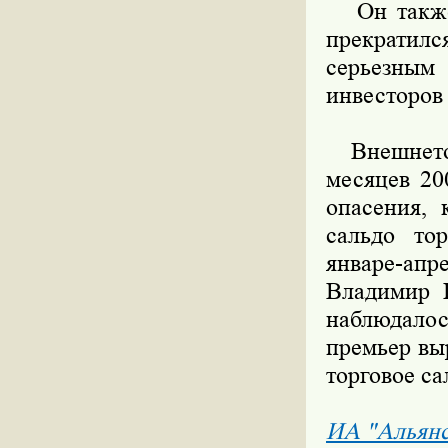
Он также 
прекратилс
серьезны
инвесторов
Внешнеторг
месяцев 20
опасения, 
сальдо то
январе-апр
Владимир 
наблюдало
премьер выр
торговое са
ИА "Альян