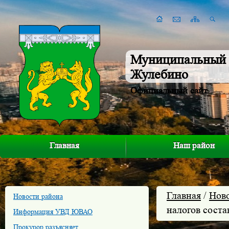
Муниципальный 
Жулебино
Официальный сайт
Главная
Наш район
Главная
/
Нов
Новости района
налогов соста
Информация УВД ЮВАО
Прокурор разъясняет