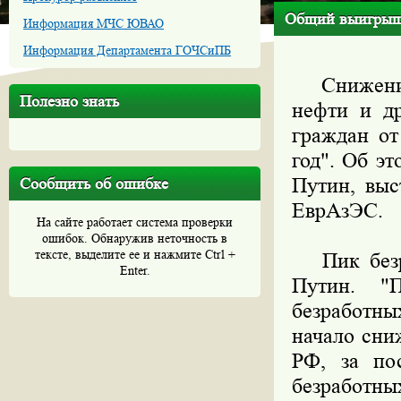
Общий выигрыш б
Информация МЧС ЮВАО
Информация Департамента ГОЧСиПБ
Снижение 
Полезно знать
нефти и д
граждан от
год". Об э
Путин, выс
Сообщить об ошибке
ЕврАзЭС.
На сайте работает система проверки
ошибок. Обнаружив неточность в
тексте, выделите ее и нажмите Ctrl +
Пик безра
Enter.
Путин. "
безработн
начало сни
РФ, за по
безработных