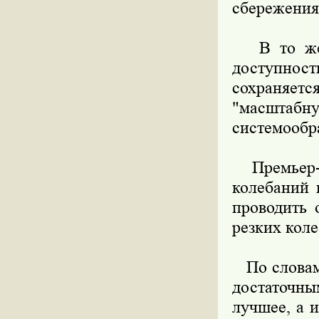
сбережениям
В то же в
доступност
сохраняетс
"масштаб
системообр
Премьер-м
колебаний 
проводить 
резких коле
По словам 
достаточны
лучшее, а 