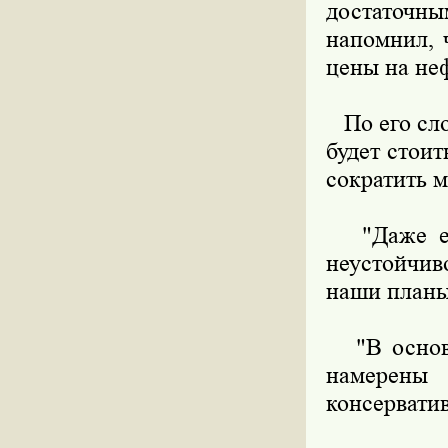
достаточн
напомнил, 
цены на неф
По его сло
будет стои
сократить 
"Даже есл
неустойчив
наши планы"
"В основу
намерены
консерватив