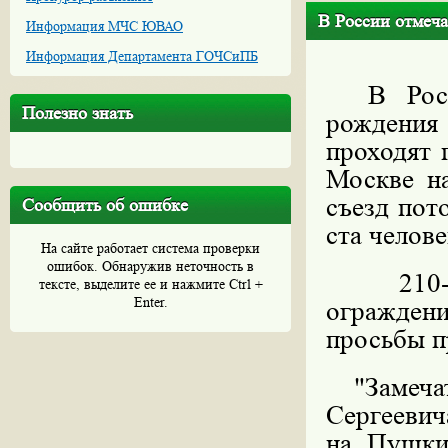
В России отмеч
Информация МЧС ЮВАО
Информация Департамента ГОЧСиПБ
В Росси
Полезно знать
рождения
проходят 
Москве н
съезд пот
Сообщить об ошибке
ста челове
На сайте работает система проверки
ошибок. Обнаружив неточность в
210-й п
тексте, выделите ее и нажмите Ctrl +
Enter.
огражден
просьбы п
"
Замеча
Сергеевич
на Пушки