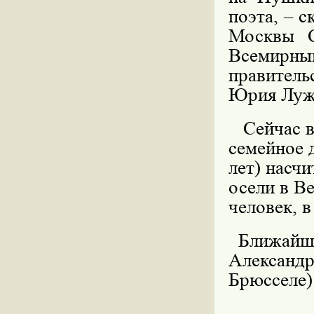
поэта, – с
Москвы С
Всемирный
правител
Юрия Луж
Сейчас в 
семейное 
лет) насч
осели в В
человек, в
Ближайший
Александр
Брюсселе)