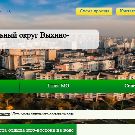
Схема проезда
Контак
ьный округ Выхино-
айт
Глава МО
Сове
овости
/ Лето: места отдыха юго-востока на воде
ста отдыха юго-востока на воде