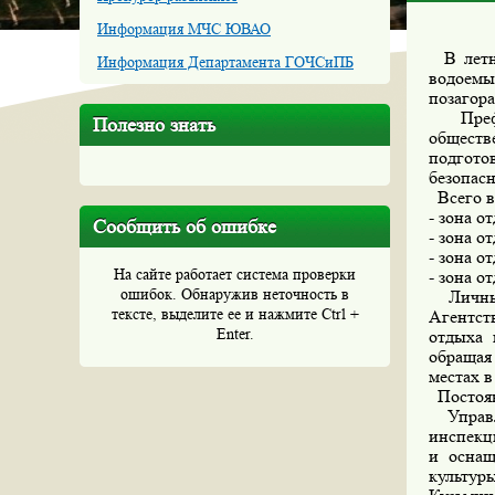
Информация МЧС ЮВАО
В летн
Информация Департамента ГОЧСиПБ
водоемы
позагора
Префек
Полезно знать
общест
подгото
безопасн
Всего в 
- зона о
Сообщить об ошибке
- зона 
- зона 
На сайте работает система проверки
- зона 
ошибок. Обнаружив неточность в
Личный
тексте, выделите ее и нажмите Ctrl +
Агентс
Enter.
отдыха 
обращая
местах в
Постоян
Управл
инспекц
и оснащ
культу