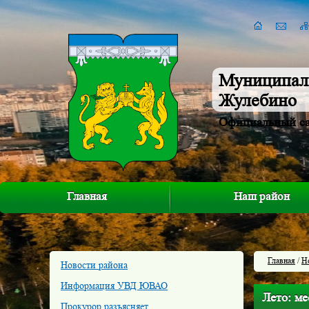
Муниципал
Жулебино
Официальный с
Главная
Наш район
Главная
/
Н
Новости района
Информация УВД ЮВАО
Лето: ме
Прокурор разъясняет