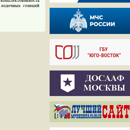
укомплектованность
ы лодочных станций