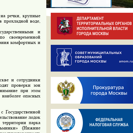
 на речки, крупные
в прохладной воде,
ударственными и
по своевременной
дания комфортных и
кве и сотрудники
дят проверки зон
внимание при этом
в наиболее опасных
 Государственной
ельствование лодок
 территории парка
зьминки» (Нижние