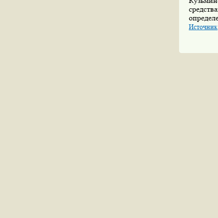
Кузьмин
средств
определе
Источник