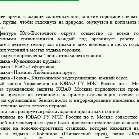
ее время, в жаркие солнечные дни, многие горожане спешат
, пруды, чтобы отдохнуть на природе, окунуться и поплавать 
ть.
тура Юго-Восточного округа, совместно со всеми гос
венными организациями каждый год организует работу 
вке к летнему сезону зон отдыха и всех водоемов в целях соз
ых условий в местах отдыха горожан.
округе определены 4 зоны отдыха без купания:
тдыха «Кузьминские пруды»;
отдыха ПКиО «Лефортово»;
отдыха «Нижний Люблинский пруд»;
отдыха «Горки», Клязьминское водохранилище, южный берег.
 состав Управления по ЮВАО ГУ МЧС России по г. Мос
тва гражданской защиты ЮВАО Москвы периодически прово
на предмет их готовности к приему отдыхающих, особое 
 на организацию безопасности и информирование населения 
 течение всего летнего периода.
но контролируется работа лодочно-прокатных станций.
ением по ЮВАО ГУ МЧС России по г. Москве совместно с
ией по маломерным судам было проведено техническое освидет
ение на лодочно-прокатных станциях, которые находятся на
ры и отдыха «Люблино» (Шибаевский пруд), парка «Ку