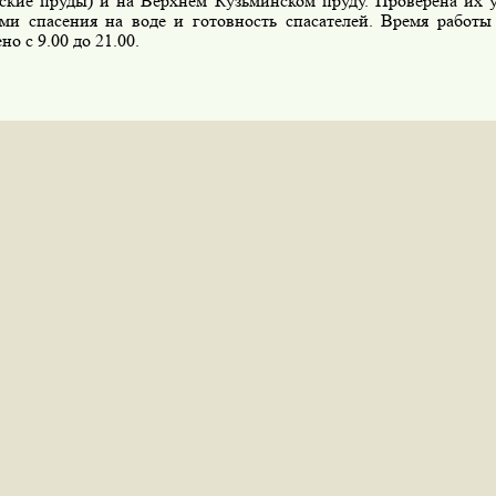
ские пруды) и на Верхнем Кузьминском пруду. Проверена их 
ами спасения на воде и готовность спасателей. Время работ
но с 9.00 до 21.00.