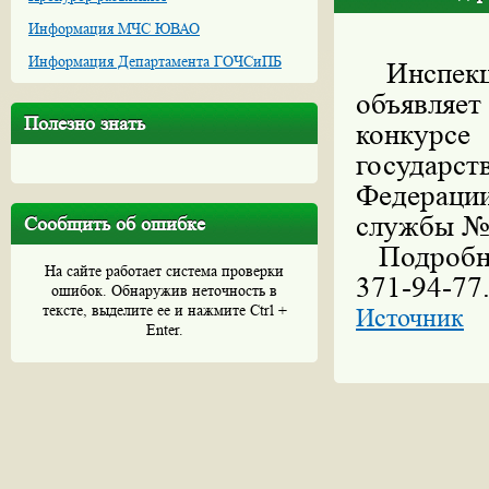
Информация МЧС ЮВАО
Информация Департамента ГОЧСиПБ
Инспекци
объявляе
Полезно знать
конкурс
государс
Федерац
службы № 
Сообщить об ошибке
Подробна
На сайте работает система проверки
371-94-77
ошибок. Обнаружив неточность в
тексте, выделите ее и нажмите Ctrl +
Источник
Enter.