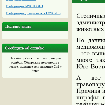
Информация МЧС ЮВАО
Информация Департамента ГОЧСиПБ
Столичны
администр
Полезно знать
животных 
По данны
медпомощ
Сообщить об ошибке
- это выш
На сайте работает система проверки
много та
ошибок. Обнаружив неточность в
Юго-Восто
тексте, выделите ее и нажмите Ctrl +
Enter.
А вот 
правона
Причина в
штрафы п
разбират