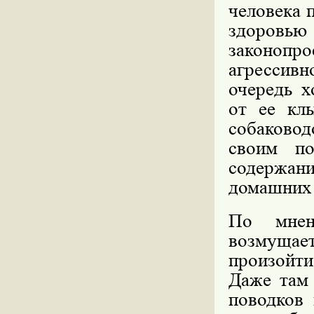
человека 
здоровь
законопро
агрессив
очередь х
от ее кл
собаковод
своим по
содержан
домашних
По мнен
возмущает
произойти
Даже там 
поводков 