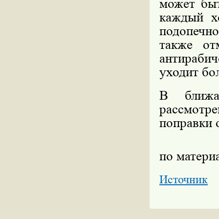
может быт
каждый х
подопечно
также от
антираби
уходит бо
В ближа
рассмотр
поправки 
по матер
Источник