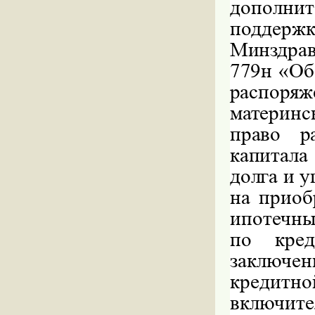
дополн
поддерж
Минздра
779н
«Об
распор
материнс
право р
капитал
долга и
у
на приоб
ипотечны
по кред
заключе
кредитн
включите