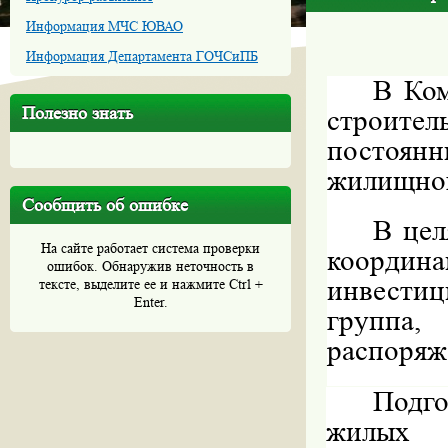
Информация МЧС ЮВАО
Информация Департамента ГОЧСиПБ
В Ком
Полезно знать
строител
постоян
жилищног
Сообщить об ошибке
В цел
На сайте работает система проверки
координ
ошибок. Обнаружив неточность в
инвестиц
тексте, выделите ее и нажмите Ctrl +
Enter.
группа
распоряж
Подг
жилых 