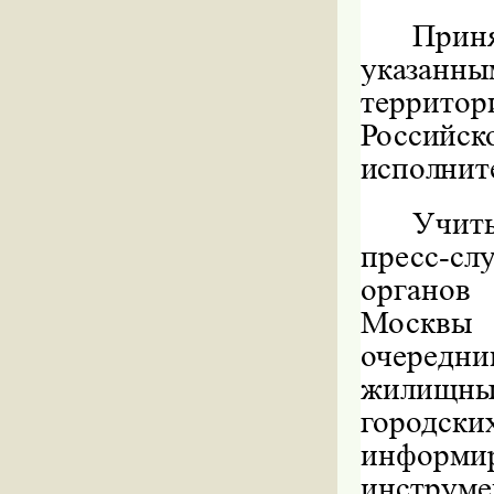
Прин
указанны
террито
Российс
исполните
Учит
пресс-с
органов 
Москвы
очеред
жилищн
городс
информ
инстру