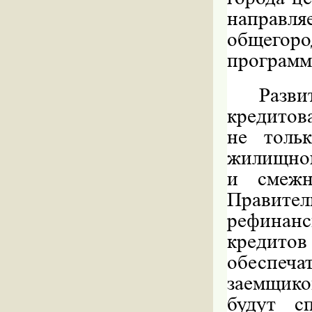
направл
общего
программ
Раз
кредитов
не толь
жилищног
и смежн
Правите
рефина
кредито
обеспеч
заемщико
будут с