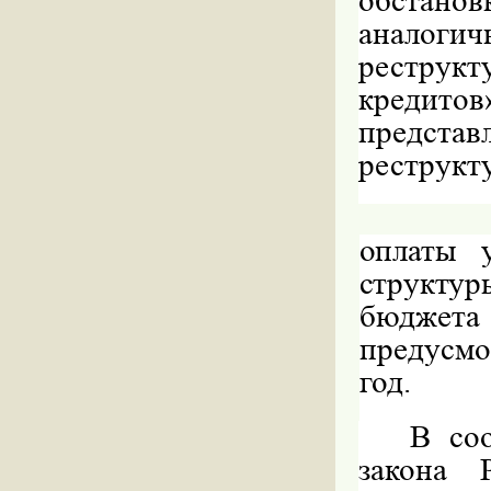
обстанов
анало
рестру
кредито
предст
реструкт
оплаты у
структур
бюджета
предусм
год.
В соо
закона