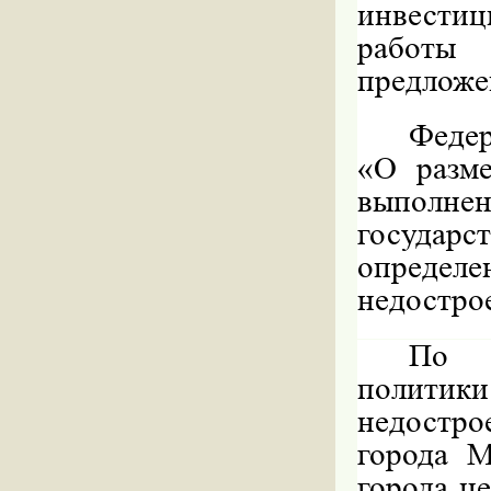
инвести
работы 
предложе
Федер
«О разме
выполне
государ
опред
недостро
По м
политик
недостро
города 
города ц