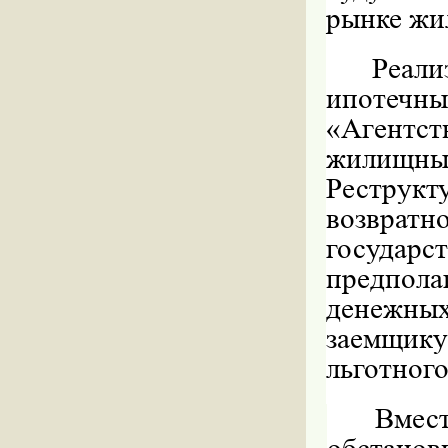
рынке жи
Реал
ипотечны
«Агентс
жилищны
Реструкт
возврат
государс
предпол
денежны
заемщик
льготного
Вмес