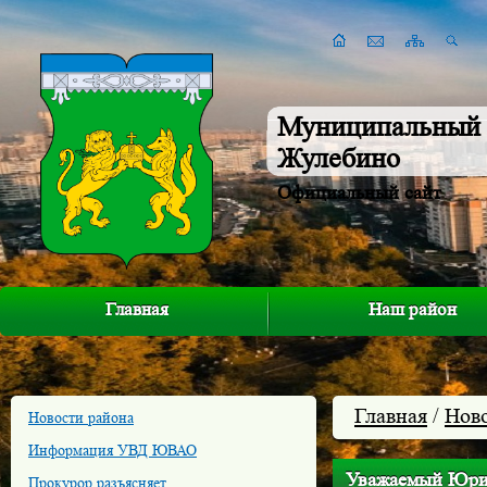
Муниципальный 
Жулебино
Официальный сайт
Главная
Наш район
Главная
/
Нов
Новости района
Информация УВД ЮВАО
Уважаемый Юри
Прокурор разъясняет