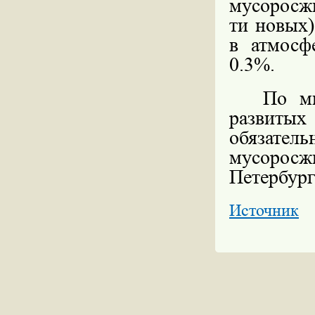
мусоросжи
ти новых)
в атмосф
0.3%.
По мн
развитых
обязател
мусоросж
Петербург
Источник