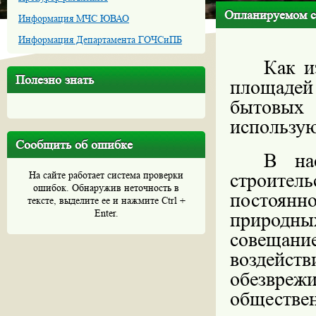
Опланируемом с
Информация МЧС ЮВАО
Информация Департамента ГОЧСиПБ
Как и
Полезно знать
площадей 
бытовых
использую
Сообщить об ошибке
В на
строите
На сайте работает система проверки
ошибок. Обнаружив неточность в
постоянно
тексте, выделите ее и нажмите Ctrl +
Enter.
природны
совещани
воздейст
обезвре
обществе