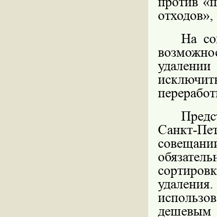
против «
отходов»,
На со
возможнос
удалени
исключит
переработ
Предс
Санкт-Пе
совещан
обязате
сортиро
удаления.
использов
дешевым