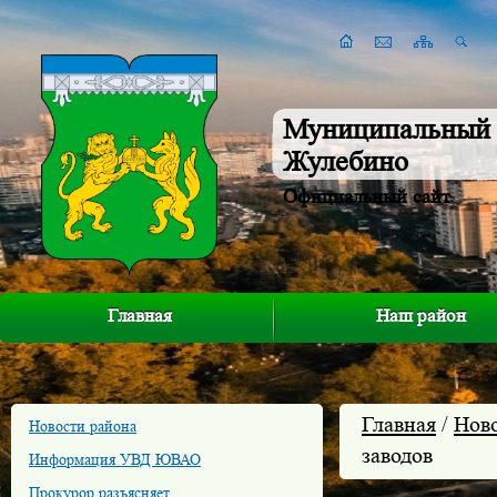
Муниципальный 
Жулебино
Официальный сайт
Главная
Наш район
Главная
/
Нов
Новости района
заводов
Информация УВД ЮВАО
Прокурор разъясняет