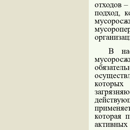
отходов –
подход, 
мусор
мусороп
организац
В на
мусорос
обязатель
осуществ
которых
загрязня
действу
применяе
которая п
активных