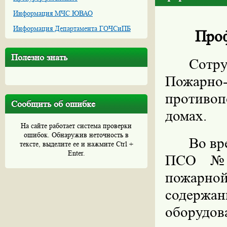
Информация МЧС ЮВАО
Информация Департамента ГОЧСиПБ
Проф
Полезно знать
Сотр
Пожарно-
противо
Сообщить об ошибке
домах.
На сайте работает система проверки
ошибок. Обнаружив неточность в
Во вр
тексте, выделите ее и нажмите Ctrl +
Enter.
ПСО № 
пожарно
содержа
оборуд