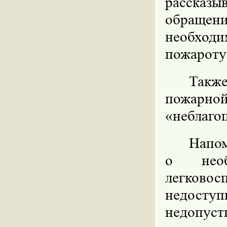
рассказ
обращени
необходи
пожароту
Такж
пожарн
«неблаго
Напом
о необ
легков
недост
недопус