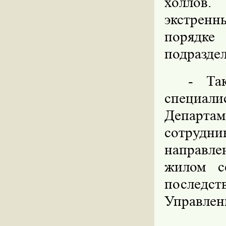
холлов
экстрен
порядк
подраздел
- Та
специа
Департа
сотрудни
направле
жилом с
последст
Управлен