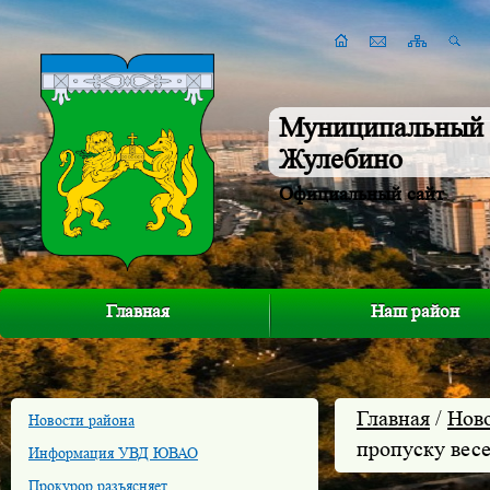
Муниципальный 
Жулебино
Официальный сайт
Главная
Наш район
Главная
/
Нов
Новости района
пропуску вес
Информация УВД ЮВАО
Прокурор разъясняет