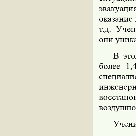
эвакуаци
оказание
т.д. Уче
они уник
В это
более 1,
специа
инженерн
восстано
воздушно
Учени