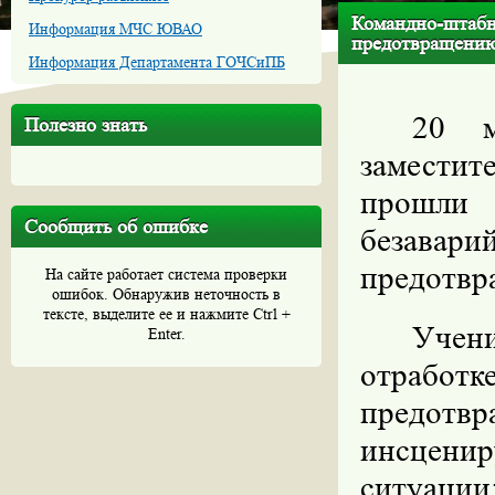
Командно-штабны
Информация МЧС ЮВАО
предотвращению
Информация Департамента ГОЧСиПБ
20 м
Полезно знать
замести
прошли
Сообщить об ошибке
безавар
предотвр
На сайте работает система проверки
ошибок. Обнаружив неточность в
тексте, выделите ее и нажмите Ctrl +
Учени
Enter.
отработк
предотв
инсцен
ситуаци