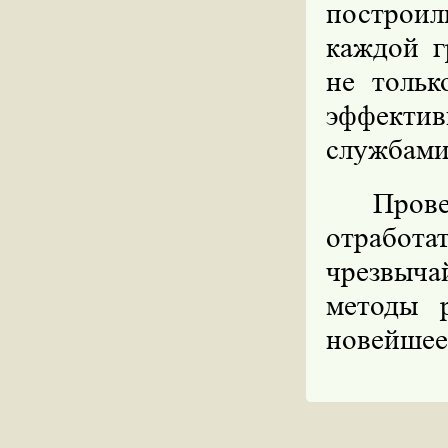
построил
каждой г
не тольк
эффекти
службами
Пров
отработа
чрезвыч
методы 
новейшее