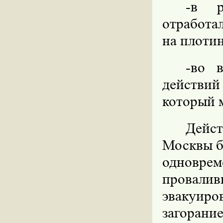
-в р
отработа
на плоти
-во 
действи
который 
Дейст
Москвы б
одновре
провали
эвакуиро
загорани