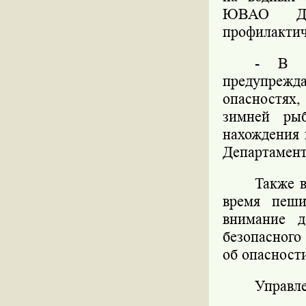
ЮВАО Деп
профилактич
- В х
предупреж
опасностях,
зимней рыб
нахождения 
Департамен
Также 
время пеши
внимание д
безопасного
об опасности
Управл