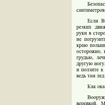
Безоп
сантиметров
Если В
резких дви
руки в стор
не погрузит
краю полынь
осторожно, 
грудью, леч
другую ногу
и ползите к
ведь там лед
Как ок
Вооруж
веревкой. 