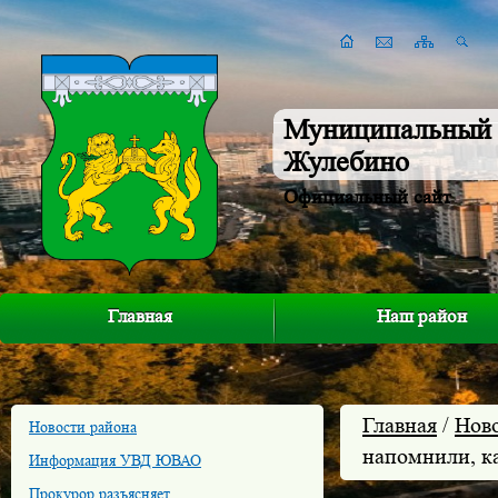
Муниципальный 
Жулебино
Официальный сайт
Главная
Наш район
Главная
/
Нов
Новости района
напомнили, к
Информация УВД ЮВАО
Прокурор разъясняет