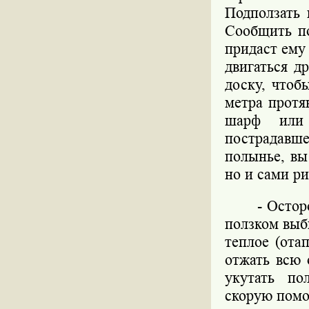
Подползать 
Сообщить по
придаст ему 
двигаться д
доску, чтоб
метра протя
шарф или 
пострадавш
полынье, вы
но и сами ри
- Остор
ползком выб
теплое (ота
отжать всю 
укутать по
скорую пом