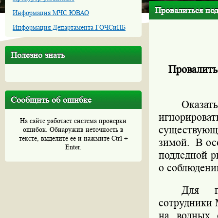
Провалиться под
Информация МЧС ЮВАО
Информация Департамента ГОЧСиПБ
Полезно знать
Провалить
Сообщить об ошибке
Оказат
игнорирова
На сайте работает система проверки
существующи
ошибок. Обнаружив неточность в
тексте, выделите ее и нажмите Ctrl +
зимой. В ос
Enter.
подледной р
о соблюдени
Для п
сотрудники 
на водных 