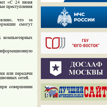
няет «С 24 июня
ые преступления
влено, что за
ормации смогут
ых компьютерных
нформационную
тки или передачи
ционных сетей.
 при совершении