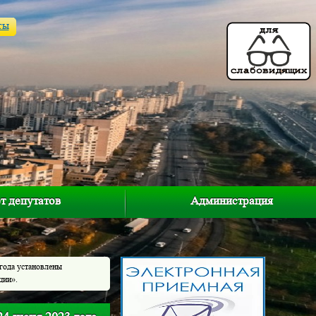
ты
т депутатов
Администрация
года установлены
ции».