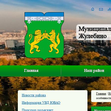
Муниципал
Жулебино
Официальный с
Главная
Наш район
Главная
/
Н
Новости района
особенности
Информация УВД ЮВАО
Прокурор разъясняет