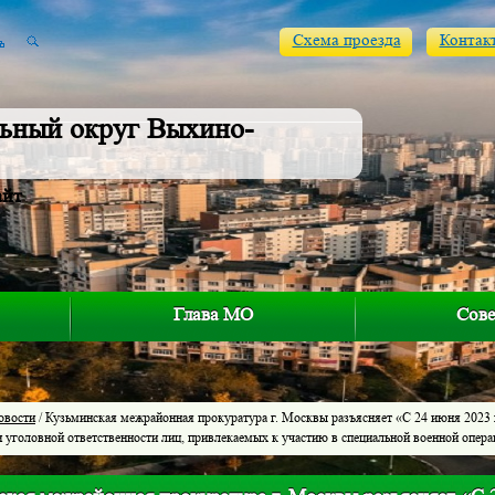
Схема проезда
Контак
ьный округ Выхино-
айт
Глава МО
Сове
овости
/ Кузьминская межрайонная прокуратура г. Москвы разъясняет «С 24 июня 2023 
 уголовной ответственности лиц, привлекаемых к участию в специальной военной опера