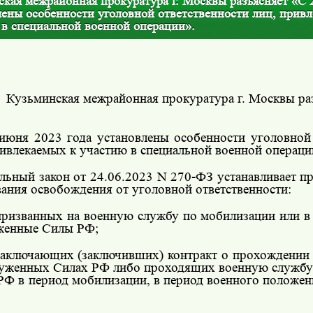
кая межрайонная прокуратура г. Москвы разъясняет «С 
лены особенности уголовной ответственности лиц, прив
 в специальной военной операции».
Кузьминская межрайонная прокуратура г. Москвы ра
июня 2023 года установлены особенности уголовной 
ривлекаемых к участию в специальной военной операци
льный закон от 24.06.2023 N 270-ФЗ устанавливает п
вания освобождения от уголовной ответственности:
 призванных на военную службу по мобилизации или в
женные Силы РФ;
 заключающих (заключивших) контракт о прохождении
уженных Силах РФ либо проходящих военную служб
РФ в период мобилизации, в период военного положен