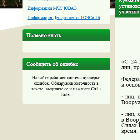
Кузьминс
установ
Информация МЧС ЮВАО
участию
Информация Департамента ГОЧСиПБ
Полезно знать
«С 24 
Сообщить об ошибке
лиц, п
На сайте работает система проверки
Федера
ошибок. Обнаружив неточность в
и осно
тексте, выделите ее и нажмите Ctrl +
Enter.
- лиц,
Воору
- лиц,
в Воор
Силах 
время.