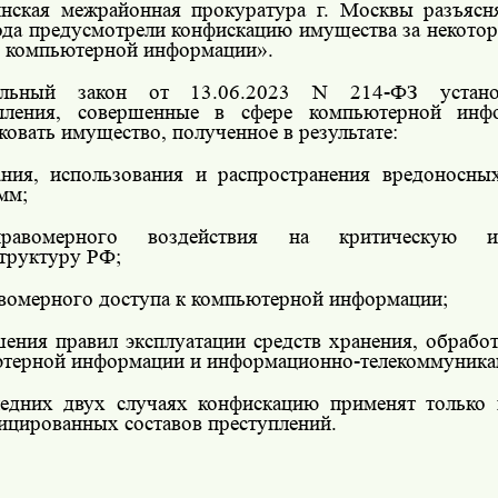
нская межрайонная прокуратура г. Москвы разъяс
ода предусмотрели конфискацию имущества за некотор
е компьютерной информации».
альный закон от 13.06.2023 N 214-ФЗ устано
упления, совершенные в сфере компьютерной инф
ковать имущество, полученное в результате:
ания, использования и распространения вредоносн
мм;
равомерного воздействия на критическую и
труктуру РФ;
авомерного доступа к компьютерной информации;
шения правил эксплуатации средств хранения, обрабо
терной информации и информационно-телекоммуника
едних двух случаях конфискацию применят только
ицированных составов преступлений.