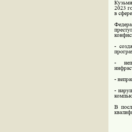
Кузьми
2023 г
в сфер
Федер
прест
конфис
- созд
програ
- неп
инфрас
- непр
- нару
компью
В посл
квалиф