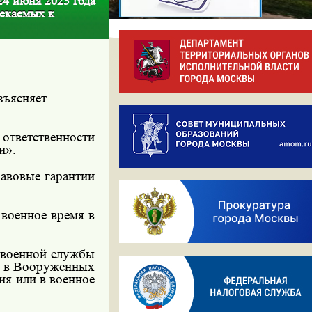
24 июня 2023 года
лекаемых к
зъясняет
ответственности
и».
равовые гарантии
 военное время в
 военной службы
у в Вооруженных
ия или в военное