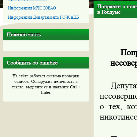
Поправки о полн
Информация МЧС ЮВАО
в Госдуме
Информация Департамента ГОЧСиПБ
Полезно знать
Попр
несове
Сообщить об ошибке
На сайте работает система проверки
ошибок. Обнаружив неточность в
Депута
тексте, выделите ее и нажмите Ctrl +
Enter.
несоверше
о тех, к
никотинс