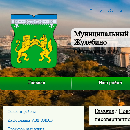
Муниципальный 
Жулебино
Официальный сайт
Главная
Наш район
Главная
/
Нов
Новости района
несовершенно
Информация УВД ЮВАО
Прокурор разъясняет