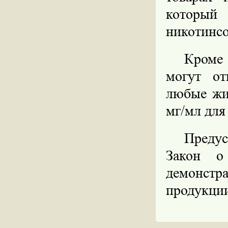
которы
никотинсо
Кроме
могут от
любые жи
мг/мл для
Предус
Закон о
демонстр
продукци