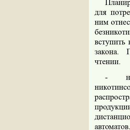
Планир
для потр
ним отнес
безникоти
вступить 
закона. 
чтении.
- на
никоти
распрост
продукц
дистанц
автоматов