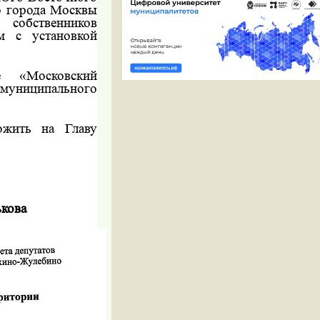
о города Москвы
 собственников
м с установкой
 «Московский
 муниципального
ожить на Главу
ькова