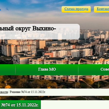
Схема проезда
Контак
ьный округ Выхино-
айт
Глава МО
Сове
овости
/ Решение №74 от 15.11.2022г.
№74 от 15.11.2022г.