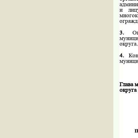
админи
и лиц
много
огражд
3.
Опу
муници
округа.
4.
Конт
муници
Глава 
округа