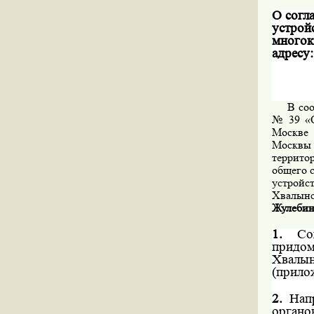
О согл
устро
мног
адресу
В соо
№ 39 «О
Москве
Москвы 
террито
общего 
устрой
Хвалынс
Жулебин
1.
Со
придо
Хвалы
(прило
2.
Нап
органо