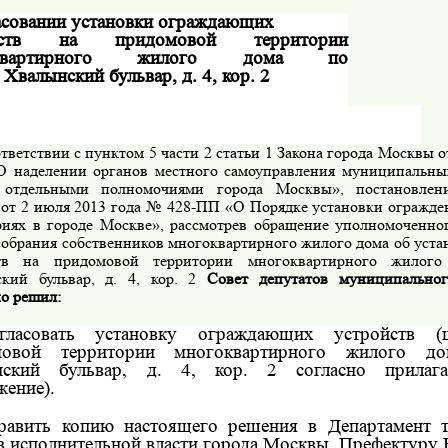
асовании установки ограждающих
йств на придомовой территории
оквартирного жилого дома по
:
Хвалынский бульвар, д. 4, кор. 2
тветствии с пунктом 5 части 2 статьи 1 Закона города Москвы о
 наделении органов местного самоуправления муниципальных
 отдельными полномочиями города Москвы», постановлени
от 2 июля 2013 года № 428-ПП «О Порядке установки огражд
риях в городе Москве», рассмотрев обращение уполномоченно
собрания собственников многоквартирного жилого дома об уст
ств на придомовой территории многоквартирного жилого
кий бульвар, д. 4, кор. 2
Совет депутатов муниципально
о решил:
гласовать установку ограждающих устройств (
мовой территории многоквартирного
жилого до
нский бульвар, д. 4, кор. 2
согласно прилаг
жение).
равить копию настоящего решения в Департамент 
в исполнительной власти города Москвы, Префектуру