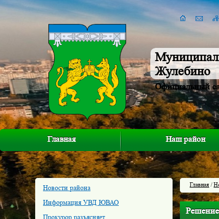
Муниципал
Жулебино
Официальный с
Главная
Наш район
Главная
/
Н
Новости района
Информация УВД ЮВАО
Решение 
Прокурор разъясняет