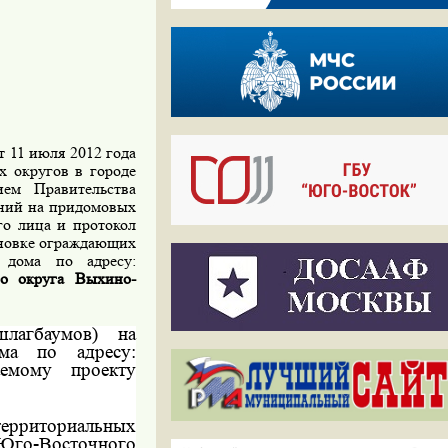
т 11 июля 2012 года
 округов в городе
ем Правительства
ений на придомовых
го лица и протокол
ановке ограждающих
 дома по адресу:
го округа Выхино-
шлагбаумов) на
ма по адресу:
аемому проекту
территориальных
 Юго-Восточного