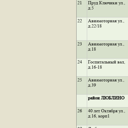
21
Пруд Ключики ул.,
д.5
22
Авиамоторная ул.,
д.22/18
23
Авиамоторная ул.,
д.18
24
Госпитальный вал,
д.16-18
25
Авиамоторная ул.,
д.39
район ЛЮБЛИНО
26
40 лет Октября ул.,
д.16, корп1