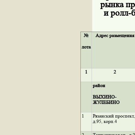
рынка пр
и ролл-
№
Адрес размещения
лота
1
2
район
ВЫХИНО-
ЖУЛЕБИНО
1
Рязанский проспект,
д.95, корп.4
2
Ташкентская ул., д.2