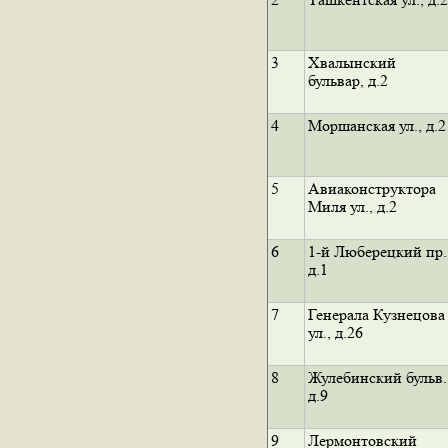
3
Хвалынский
бульвар, д.2
4
Моршанская ул., д.2
5
Авиаконструктора
Миля ул., д.2
6
1-й Люберецкий пр.
д.1
7
Генерала Кузнецова
ул., д.26
8
Жулебинский бульв.
д.9
9
Лермонтовский