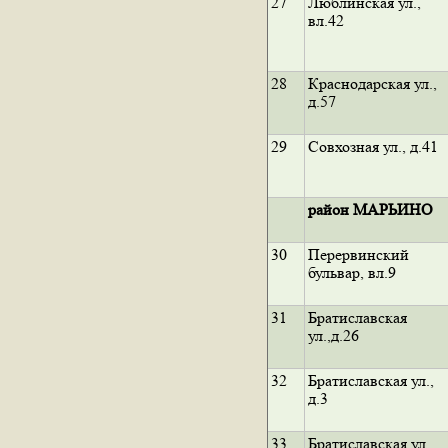
27
Люблинская ул.,
вл.42
28
Краснодарская ул.,
д.57
29
Совхозная ул., д.41
район МАРЬИНО
30
Перервинский
бульвар, вл.9
31
Братиславская
ул.,д.26
32
Братиславская ул.,
д.3
33
Братиславская ул.,