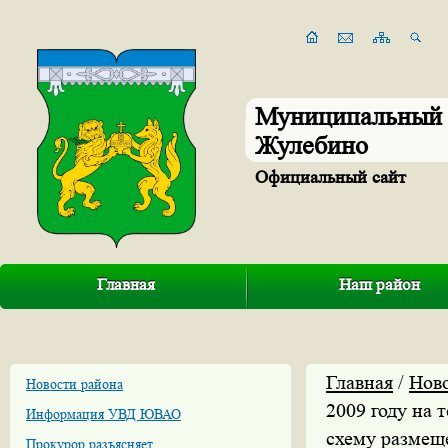
Муниципальный 
Жулебино
Официальный сайт
Главная
Наш район
Главная
/
Нов
Новости района
2009 году на
Информация УВД ЮВАО
схему размещ
Прокурор разъясняет