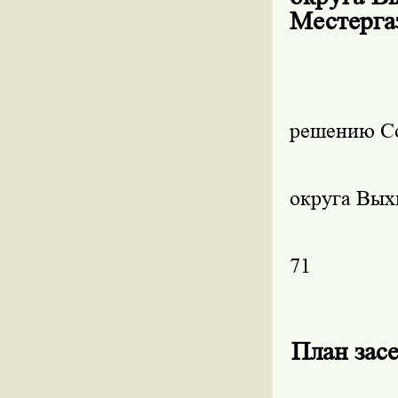
Местерга
решению Со
округа Вы
71
План зас