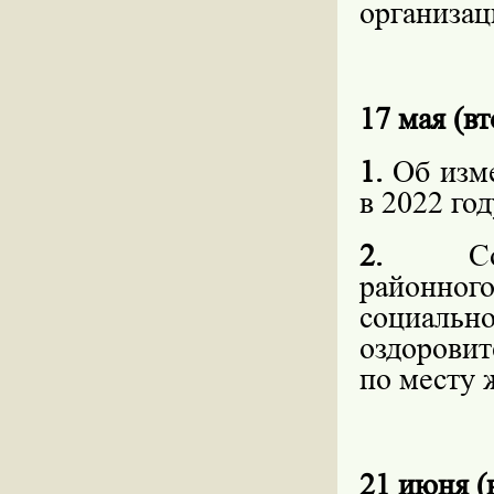
организац
17 мая (вт
1.
Об изме
в 2022 год
2.
С
районно
социаль
оздоровит
по месту 
21 июня (в