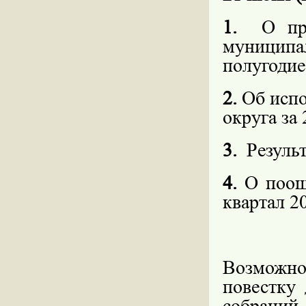
1.
О пр
муниципа
полугодие
2.
Об исп
округа за 
3.
Резуль
4.
О поощ
квартал 20
Возможно
повестку 
собрани