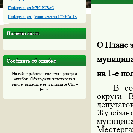
Информация МЧС ЮВАО
Информация Департамента ГОЧСиПБ
Полезно знать
О Плане 
муниципа
Сообщить об ошибке
на 1-е по
На сайте работает система проверки
ошибок. Обнаружив неточность в
тексте, выделите ее и нажмите Ctrl +
В со
Enter.
округа 
депутат
Жулеби
муницип
Местерг