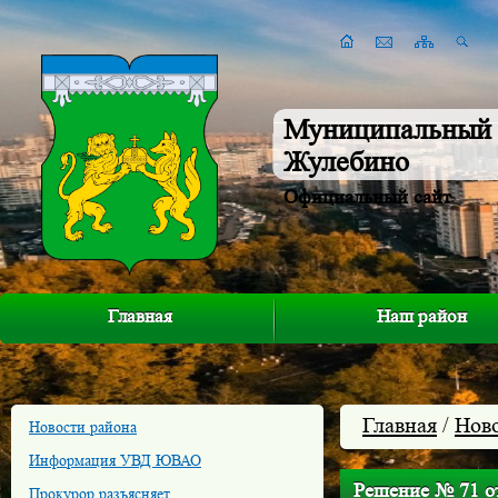
Муниципальный 
Жулебино
Официальный сайт
Главная
Наш район
Главная
/
Нов
Новости района
Информация УВД ЮВАО
Решение № 71 от
Прокурор разъясняет