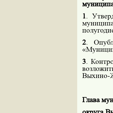
муниципа
1
. Утвер
муниципа
полугодие
2
. Опуб
«Муницип
3
. Контр
возложи
Выхино-Ж
Глава му
округа 