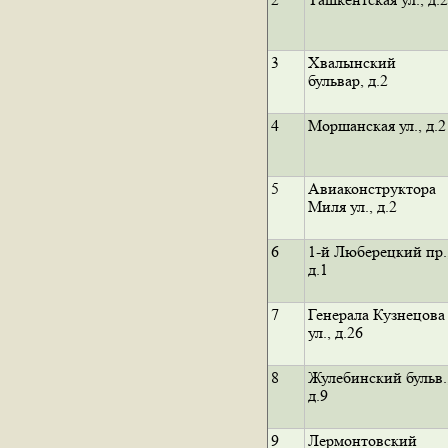
3
Хвалынский
бульвар, д.2
4
Моршанская ул., д.2
5
Авиаконструктора
Миля ул., д.2
6
1-й Люберецкий пр.
д.1
7
Генерала Кузнецова
ул., д.26
8
Жулебинский бульв.
д.9
9
Лермонтовский