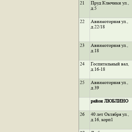
21
Пруд Ключики ул.,
д.5
22
Авиамоторная ул.,
д.22/18
23
Авиамоторная ул.,
д.18
24
Госпитальный вал,
д.16-18
25
Авиамоторная ул.,
д.39
район ЛЮБЛИНО
26
40 лет Октября ул.,
д.16, корп1