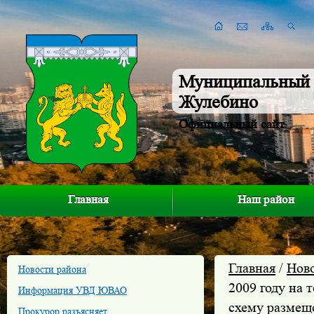
Муниципальный 
Жулебино
Официальный сайт
Главная
Наш район
Главная
/
Нов
Новости района
2009 году на
Информация УВД ЮВАО
схему размещ
Прокурор разъясняет