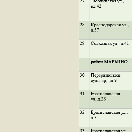
27
Люблинская ул.,
вл.42
28
Краснодарская ул.,
д.57
29
Совхозная ул., д.41
район МАРЬИНО
30
Перервинский
бульвар, вл.9
31
Братиславская
ул.,д.26
32
Братиславская ул.,
д.3
33
Братиславская ул.,