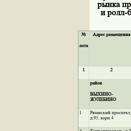
рынка пр
и ролл-
№
Адрес размещения
лота
1
2
район
ВЫХИНО-
ЖУЛЕБИНО
1
Рязанский проспект,
д.95, корп.4
2
Ташкентская ул., д.2