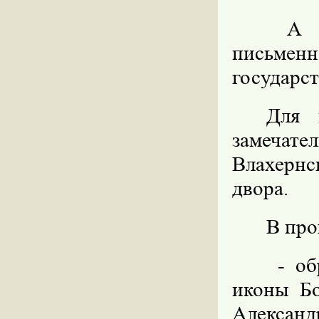
А 
письме
государс
Для 
замечат
Влахернс
двора.
В про
- об
иконы Бо
Александ