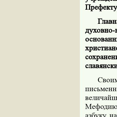
Префект
Глав
духовно
основа
христиа
сохране
славянски
Свои
письмен
величайш
Мефодию
азбуку, 