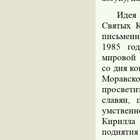
Идея
Святых 
письменн
1985 год
мировой 
со дня к
Моравско
просвет
славян,
умственно
Кирилла
поднятия