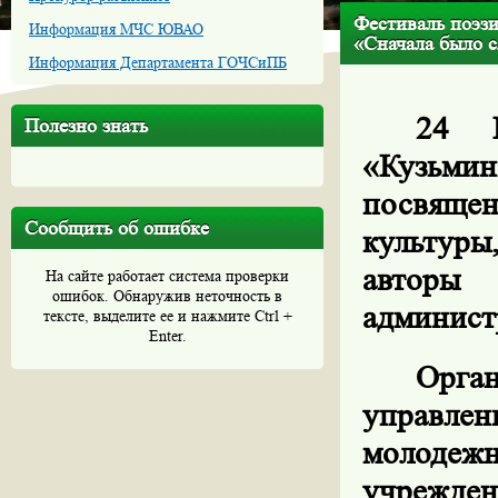
Фестиваль поэз
Информация МЧС ЮВАО
«Сначала было 
Информация Департамента ГОЧСиПБ
24 М
Полезно знать
«Кузьми
посвяще
Сообщить об ошибке
культур
авторы
На сайте работает система проверки
ошибок. Обнаружив неточность в
админист
тексте, выделите ее и нажмите Ctrl +
Enter.
Орга
управле
молоде
учрежден