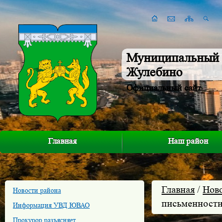
Муниципальный 
Жулебино
Официальный сайт
Главная
Наш район
Главная
/
Нов
Новости района
письменности
Информация УВД ЮВАО
Прокурор разъясняет