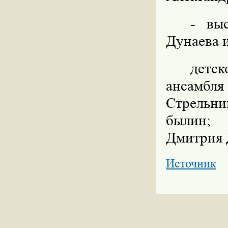
-
вы
Дунаева 
детск
ансамбл
Стрельн
былин; 
Дмитрия 
Источник