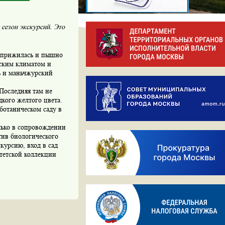
сезон экскурсий. Это
о прижилась и пышно
вским климатом и
ь и маньчжурский
 Последняя там не
дкого желтого цвета.
ботаническом саду в
олько в сопровождении
отив биологического
курсию, вход в сад
тетской коллекции