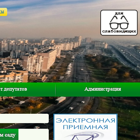
ты
т депутатов
Администрация
м саду