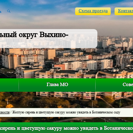
Схема проезда
Контак
ьный округ Выхино-
айт
Глава МО
Сове
овости
/ Желтую сирень и цветущую сакуру можно увидеть в Ботаническом саду
сирень и цветущую сакуру можно увидеть в Ботаническо