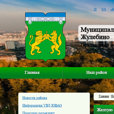
Муниципал
Жулебино
Официальный с
Главная
Наш район
Главная
/
Н
Новости района
Информация УВД ЮВАО
Желтую 
Прокурор разъясняет