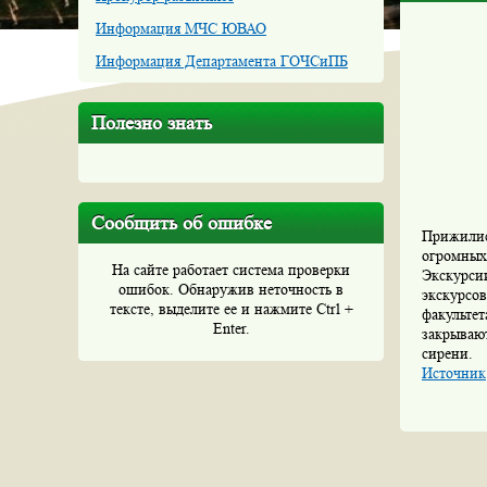
Информация МЧС ЮВАО
Информация Департамента ГОЧСиПБ
Полезно знать
Сообщить об ошибке
Прижилис
огромных 
На сайте работает система проверки
Экскурсии
ошибок. Обнаружив неточность в
экскурсов
тексте, выделите ее и нажмите Ctrl +
факультет
Enter.
закрывают
сирени.
Источник