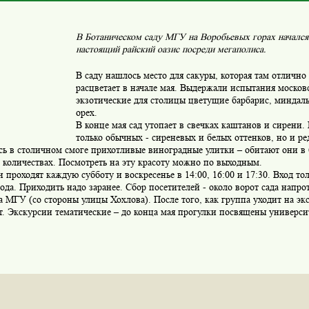
В Ботаническом саду МГУ на Воробьевых горах начался 
настоящий райский оазис посреди мегаполиса.
В саду нашлось место для сакуры, которая там отличн
расцветает в начале мая. Выдержали испытания моско
экзотические для столицы цветущие барбарис, миндал
орех.
В конце мая сад утопает в свечках каштанов и сирени.
только обычных - сиреневых и белых оттенков, но и ре
ь в столичном смоге прихотливые виноградные улитки – обитают они в 
количествах. Посмотреть на эту красоту можно по выходным.
 проходят каждую субботу и воскресенье в 14:00, 16:00 и 17:30. Вход т
ода. Приходить надо заранее. Сбор посетителей - около ворот сада напр
а МГУ (со стороны улицы Хохлова). После того, как группа уходит на экс
. Экскурсии тематические – до конца мая прогулки посвящены универси