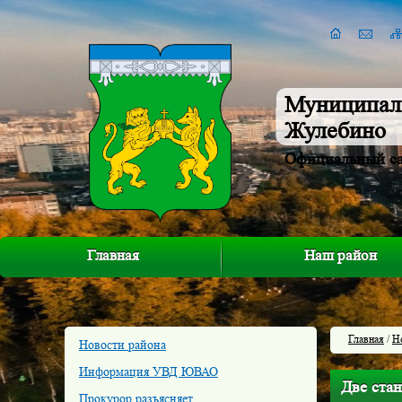
Муниципал
Жулебино
Официальный с
Главная
Наш район
Главная
/
Н
Новости района
Информация УВД ЮВАО
Две ста
Прокурор разъясняет