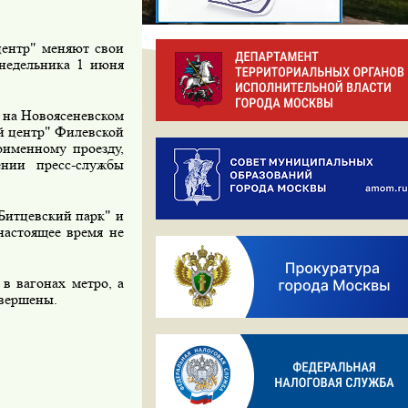
центр" меняют свои
онедельника 1 июня
 на Новоясеневском
ой центр" Филевской
оименному проезду,
ении пресс-службы
Битцевский парк" и
настоящее время не
 вагонах метро, а
авершены.