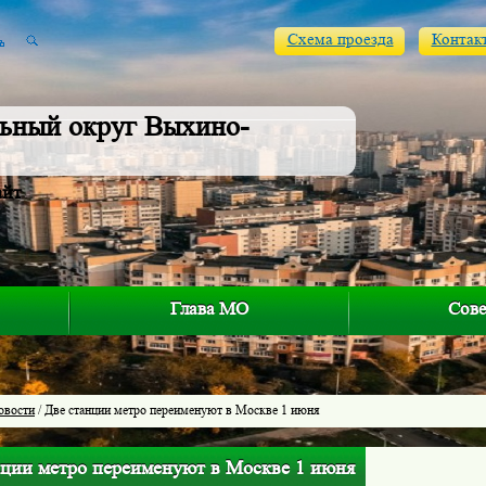
Схема проезда
Контак
ьный округ Выхино-
айт
Глава МО
Сове
овости
/ Две станции метро переименуют в Москве 1 июня
нции метро переименуют в Москве 1 июня