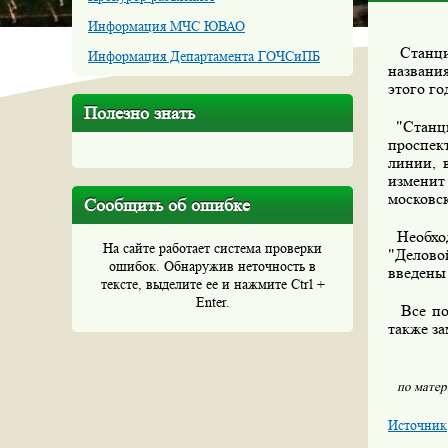
Информация МЧС ЮВАО
Станци
Информация Департамента ГОЧСиПБ
названи
этого го
Полезно знать
"Станци
проспект
линии, 
изменит
московс
Сообщить об ошибке
Необход
На сайте работает система проверки
"Делово
ошибок. Обнаружив неточность в
введены 
тексте, выделите ее и нажмите Ctrl +
Enter.
Все под
также з
по матер
Источник