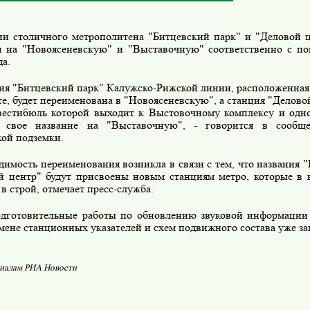
и столичного метрополитена "Битцевский парк" и "Деловой 
я на "Новоясеневскую" и "Выставочную" соответственно с п
да.
я "Битцевский парк" Калужско-Рижской линии, расположенная
е, будет переименована в "Новоясеневскую", а станция "Делов
вестибюль которой выходит к Выстовочному комплексу и одн
 свое название на "Выставочную", - говорится в сообщ
кой подземки.
имость переименования возникла в связи с тем, что названия "
й центр" будут присвоены новым станциям метро, которые в 
в строй, отмечает пресс-служба.
готовительные работы по обновлению звуковой информации в
амене станционных указателей и схем подвижного состава уже з
иалам РИА Новости