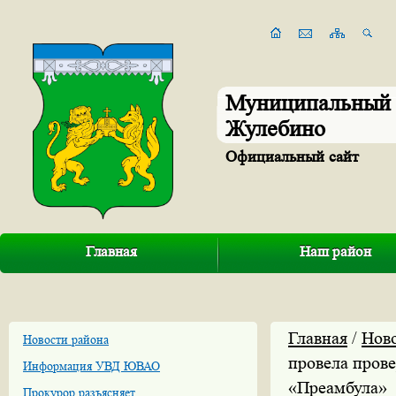
Муниципальный 
Жулебино
Официальный сайт
Главная
Наш район
Главная
/
Нов
Новости района
провела прове
Информация УВД ЮВАО
«Преамбула»
Прокурор разъясняет