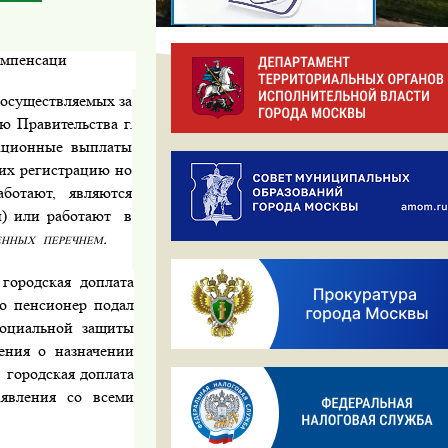
омпенсаци
осуществляемых за
ю Прави­
тельства г.
ационные
выплаты
их регистрацию но
о­тают, являются
ы) или работают
в
енных
перечнем.
городская доплата
то пенсионер подал
социальной защиты
ения о назначении
,
городская доплата
аявления со всеми