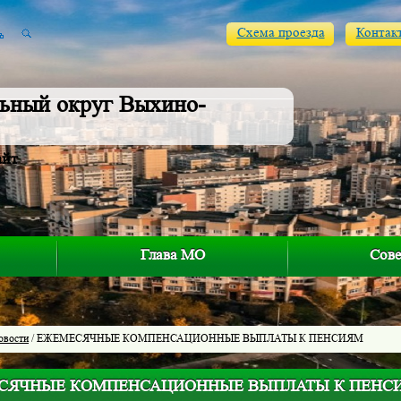
Схема проезда
Контак
ьный округ Выхино-
айт
Глава МО
Сове
овости
/ ЕЖЕМЕСЯЧНЫЕ КОМПЕНСАЦИОННЫЕ ВЫПЛАТЫ К ПЕНСИЯМ
СЯЧНЫЕ КОМПЕНСАЦИОННЫЕ ВЫПЛАТЫ К ПЕНС