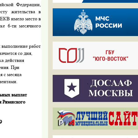
йской Федера­ции,
сту житель­ства в
 ЕКВ имело место в
ке 6-ти месячного
 выполнение работ
ча­ется со дня,
ка действия
ения. При
я с месяца
ментами.
льных выплат
 Рязанского
9