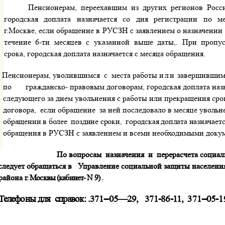
Пенсионерам, переехавшим из других регионов Росси
городская доплата назначается со дня регистрации по ме
г.Москве, если обращение в РУСЗН с заявлением о назначении
течение 6-ти месяцев с указанной выше даты,. При пропус
срока, городская доплата назначается с месяца обращения.
Пенсионерам, уволившимся
с
места работы
или
завершившим
по
гражданско- правовым договорам, городская доплата назна
следующего за днем увольнения с работы или прекращения сро
договора,
если обращение
за ней последовало в месяце
увольн
обращении в более
поздние сроки,
городская доплата наз­
начаетс
обращения в РУСЗН с заявлением и всеми необходимыми доку
По вопросам
назначения
и
перерасчета социа
следует обращаться в
Управление социальной защиты населения
района
г. Москвы (кабинет- N 9) .
Телефоны для
справок: .371--05—29,
371-86-11,
371--05-
1