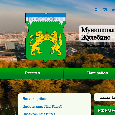
Муниципал
Жулебино
Официальный с
Главная
Наш район
Главная
/
Н
Новости района
Информация УВД ЮВАО
ЕЖЕМЕ
Прокурор разъясняет