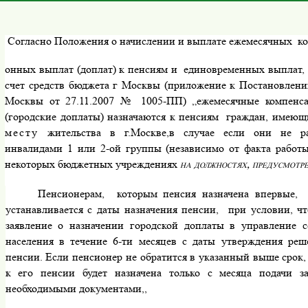
Согласно Положения о начислении и выплате ежемесячных
к
онных выплат (доплат) к пенсиям и
единовременных выплат, 
счет средств бюджета г Москвы (приложение к Постановлени
Москвы от 27.11.2007
№
1005-ПП) „ежемесячные компенс
(городские доплаты) назначаются к пенсиям
граждан, имеющ
месту
жительства в г.Москве,в случае если они не раб
инвалидами 1 или 2-ой группы (независимо от факта рабо­т
некоторых бюджетных учреждениях
на должностях, предусмотр
Пенсионерам,
которым пенсия назначена впервые,
устанавливается с даты назначения пенсии,
при условии, ч
заявление о назначении городской доплаты в управление 
населения в течение 6-ти месяцев с даты утверждения реш
пенсии. Если пенсионер не обратится в указанный выше срок
к его пенсии будет назначена только с месяца подачи з
необходимыми документами,,