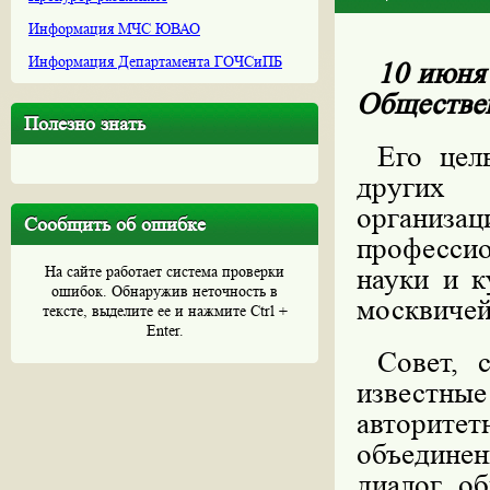
Информация МЧС ЮВАО
Информация Департамента ГОЧСиПБ
10 июня
Обществе
Полезно знать
Его цел
других 
организа
Сообщить об ошибке
професси
На сайте работает система проверки
науки и к
ошибок. Обнаружив неточность в
москвичей
тексте, выделите ее и нажмите Ctrl +
Enter.
Совет, 
известные
авторит
объедине
диалог об