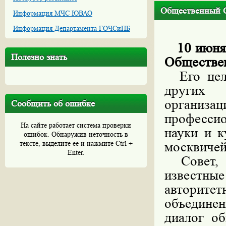
Общественный С
Информация МЧС ЮВАО
Информация Департамента ГОЧСиПБ
10 июня
Полезно знать
Обществен
Его цель
других 
организа
Сообщить об ошибке
професси
На сайте работает система проверки
науки и к
ошибок. Обнаружив неточность в
тексте, выделите ее и нажмите Ctrl +
москвичей
Enter.
Совет, с
известные
авторит
объедине
диалог об