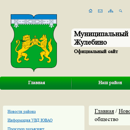
Муниципальный 
Жулебино
Официальный сайт
Главная
Наш район
Главная
/
Нов
Новости района
общество
Информация УВД ЮВАО
Прокурор разъясняет