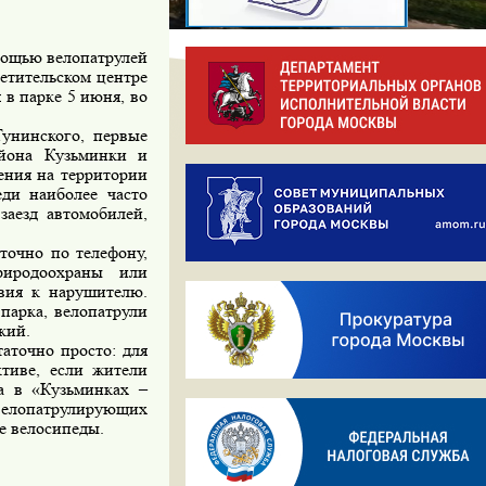
ощью велопатрулей
етительском центре
 в парке 5 июня, во
унинского, первые
айона Кузьминки и
ения на территории
ди наиболее часто
заезд автомобилей,
аточно по телефону,
иродоохраны или
вия к нарушителю.
парка, велопатрули
кий.
точно просто: для
тиве, если жители
а в «Кузьминках –
велопатрулирующих
е велосипеды.