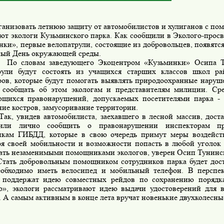
зовать летнюю защиту от автомобилистов и хулиганов с пом
ют экологи Кузьминского парка. Как сообщили в Эколого-просв
ки», первые велопатрули, состоящие из добровольцев, появятся
ый День окружающей среды.
ловам заведующего
Экоцентром «Кузьминки» Осипа Т
рули будут состоять из учащихся старших классов школ р
ров, которые будут помогать выявлять природоохранные наруш
 сообщать об этом экологам и представителям милиции. Сре
ющихся правонарушений, допускаемых посетителями парка - 
ие костров, замусоривание территории.
увидев автомобилиста,
заехавшего в лесной массив, дост
или лично сообщить о правонарушении инспекторам пр
икам ГИБДД, которые в свою очередь примут меры воздейст
ря своей мобильности и возможности попасть в любой уголок 
тать незаменимыми помощниками экологов, уверен Осип Тунинс
обровольным помощником сотрудников парка будет доста
еобходимо иметь велосипед и мобильный телефон. В перспек
 поддержат идею совместных
рейдов по сохранению порядк
», экологи рассматривают идею выдачи удостоверений для 
. А самым активным в конце лета вручат новенькие двухколесны