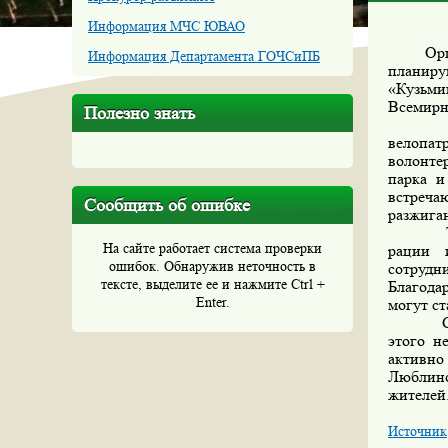
Информация МЧС ЮВАО
Органи
Информация Департамента ГОЧСиПБ
планиру
«Кузьмин
Всемирн
Полезно знать
По с
велопат
волонте
парка и
встреча
Сообщить об ошибке
разжиган
Так, 
На сайте работает система проверки
рации 
ошибок. Обнаружив неточность в
сотрудн
тексте, выделите ее и нажмите Ctrl +
Благода
Enter.
могут с
Стать д
этого н
активно
Люблино
жителей
Источник