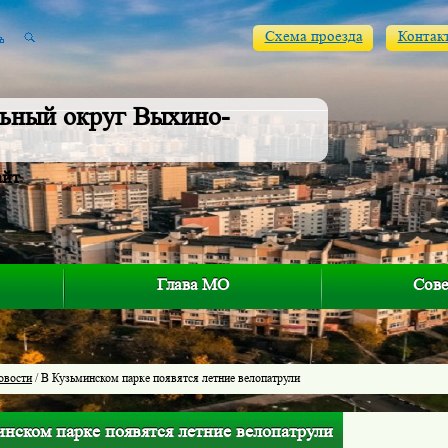
Схема проезда
Контак
ьный округ Выхино-
айт
Глава МО
Сове
овости
/ В Кузьминском парке появятся летние велопатрули
инском парке появятся летние велопатрули