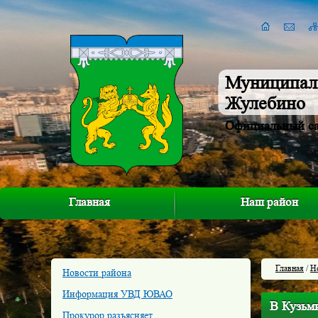
Муниципал
Жулебино
Официальный с
Главная
Наш район
Главная
/
Н
Новости района
Информация УВД ЮВАО
В Кузьм
Прокурор разъясняет