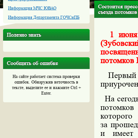
Состоится прес
Информация МЧС ЮВАО
съезда потомко
Информация Департамента ГОЧСиПБ
1 июня (
Полезно знать
(Зубовски
посвященн
потомков
Сообщить об ошибке
Первый В
На сайте работает система проверки
приурочен
ошибок. Обнаружив неточность в
тексте, выделите ее и нажмите Ctrl +
Enter.
На сегодн
потомков
которог
за прошед
и имеет 