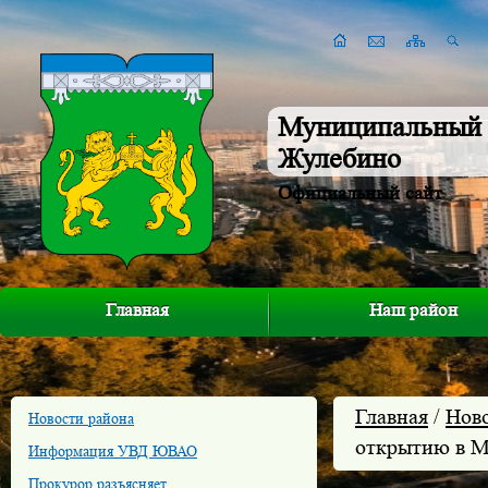
Муниципальный 
Жулебино
Официальный сайт
Главная
Наш район
Главная
/
Нов
Новости района
открытию в М
Информация УВД ЮВАО
Прокурор разъясняет