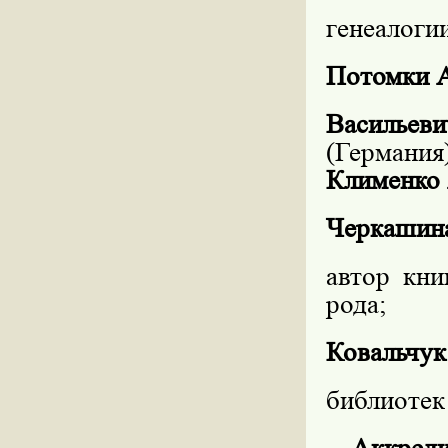
генеалоги
Потомки А
Васильеви
(Германи
Клименко 
Черкашина
автор кн
рода;
Ковальчук
библиотек