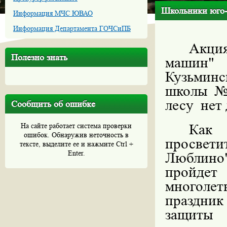
Школьники юго-
Информация МЧС ЮВАО
Информация Департамента ГОЧСиПБ
Акция
Полезно знать
машин"
Кузьминс
школы №
лесу
нет 
Сообщить об ошибке
Как
На сайте работает система проверки
ошибок. Обнаружив неточность в
просвет
тексте, выделите ее и нажмите Ctrl +
Enter.
Люблино
пройде
многоле
праздни
защиты 