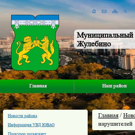
Муниципальный 
Жулебино
Официальный сайт
Главная
Наш район
Главная
/
Нов
Новости района
нарушителей
Информация УВД ЮВАО
Прокурор разъясняет