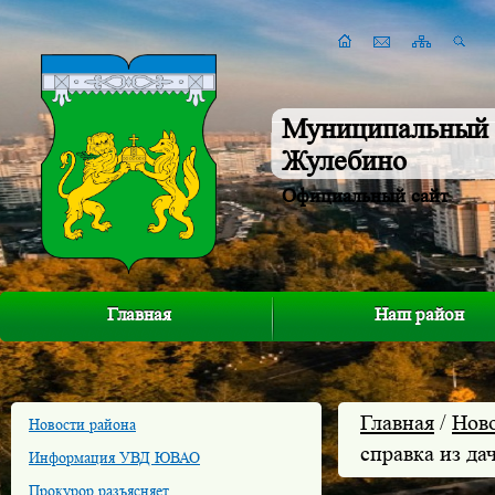
Муниципальный 
Жулебино
Официальный сайт
Главная
Наш район
Главная
/
Нов
Новости района
справка из да
Информация УВД ЮВАО
Прокурор разъясняет