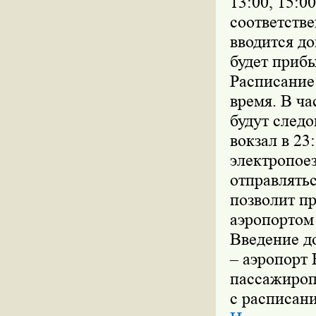
13:00, 15:0
соответстве
вводится до
будет прибы
Расписание
время. В ч
будут следо
вокзал в 23
электропоез
отправлятьс
позволит п
аэропортом
Введение д
– аэропорт 
пассажироп
с расписани