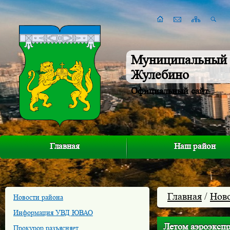
Муниципальный 
Жулебино
Официальный сайт
Главная
Наш район
Главная
/
Нов
Новости района
Информация УВД ЮВАО
Летом аэроэкспр
Прокурор разъясняет