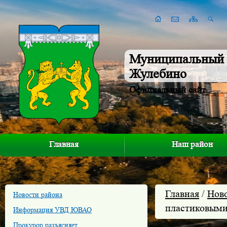
Муниципальный 
Жулебино
Официальный сайт
Главная
Наш район
Главная
/
Нов
Новости района
пластиковыми
Информация УВД ЮВАО
Прокурор разъясняет