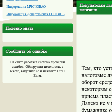
Покупателям да
Информация МЧС ЮВАО
магазине
Информация Департамента ГОЧСиПБ
Полезно знать
Сообщить об ошибке
На сайте работает система проверки
ошибок. Обнаружив неточность в
Тем, кто ус
тексте, выделите ее и нажмите Ctrl +
налоговые ль
Enter.
оборот средс
некоторым с
приема плас
Далеко не у
бумажнике о