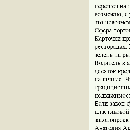
перешел на 
возможно, с
это невозмо
Сфера торго
Карточки пр
ресторанах. 
зелень на р
Водитель в а
десяток кред
наличные. Ч
традиционны
недвижимост
Если закон б
пластиковой
законопроек
Анатолия Акс