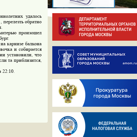
ннолетних удалось
, перелезть обратно
.
матерью произошел
бург.
на карнизе балкона
вочка и собирается
ии установили, что
сли та приблизится,
 22:10.