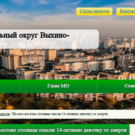
Схема проезда
Контак
ьный округ Выхино-
айт
Глава МО
Сове
овости
/ На юго-востоке столицы спасли 14-летнюю девочку от смерти
востоке столицы спасли 14-летнюю девочку от смерти