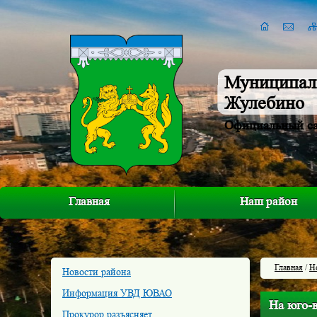
Муниципал
Жулебино
Официальный с
Главная
Наш район
Главная
/
Н
Новости района
Информация УВД ЮВАО
На юго-
Прокурор разъясняет