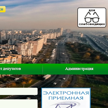
ты
т депутатов
Администрация