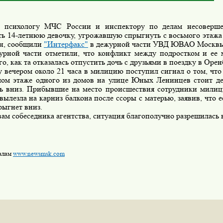
а психологу МЧС России и инспектору по делам несоверше
ь 14-летнюю девочку, угрожавшую спрыгнуть с восьмого этажа 
он, сообщили
"Интерфакс"
в дежурной части УВД ЮВАО Москвы
ной части отметили, что конфликт между подростком и ее 
го, как та отказалась отпустить дочь с друзьями в поездку в Орен
 вечером около 21 часа в милицию поступил сигнал о том, что 
мом этаже одного из домов на улице Юных Ленинцев стоит де
ь вниз. Прибывшие на место происшествия сотрудники милиц
вылезла на карниз балкона после ссоры с матерью, заявив, что е
рыгнет вниз.
м собеседника агентства, ситуация благополучно разрешилась в
алам
www.newsmsk.com