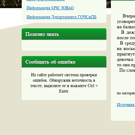
Информация МЧС ЮВАО
Вчер
Информация Департамента ГОЧСиПБ
уговорит
на балк
В дежур
Полезно знать
после то
В среду
на вось
прыгнут
девочка 
Сообщить об ошибке
то она п
По слова
На сайте работает система проверки
ошибок. Обнаружив неточность в
тексте, выделите ее и нажмите Ctrl +
Enter.
по матери
Источник