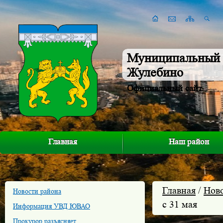
Муниципальный 
Жулебино
Официальный сайт
Главная
Наш район
Главная
/
Нов
Новости района
с 31 мая
Информация УВД ЮВАО
Прокурор разъясняет