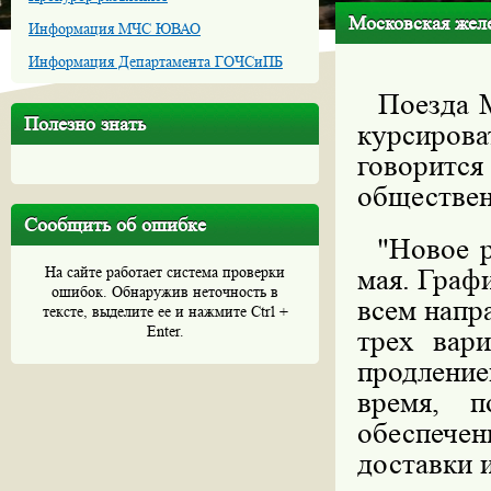
Московская желе
Информация МЧС ЮВАО
Информация Департамента ГОЧСиПБ
Поезда М
Полезно знать
курсиро
говорит
обществе
Сообщить об ошибке
"Новое ра
На сайте работает система проверки
мая. Граф
ошибок. Обнаружив неточность в
всем напр
тексте, выделите ее и нажмите Ctrl +
Enter.
трех вар
продление
время, 
обеспечен
доставки 