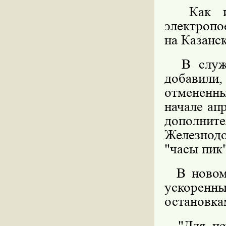
Как и в
электропо
на Казанс
В службе
добавил
отмененны
начале ап
дополнит
Железнод
"часы пик"
В новом 
ускоренны
остановка
"Для пер