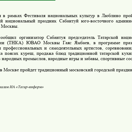
в рамках Фестиваля национальных культур в Люблино про
й национальный праздник Сабантуй юго-восточного админис
 Москвы.
бщил организатор Сабантуя председатель Татарской нацио
мии (ТНКА) ЮВАО Москвы Гаяс Ямбаев, в программе празд
м профессиональных и самодеятельных артистов, соревнован
на поясах куреш, продажа блюд традиционной татарской кухн
 народных промыслов, народные игры и забавы, спортивные сост
в Москве пройдет традиционный московский городской праздни
иалам ИА «Татар-информ»