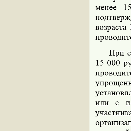
менее 1
подтвер
возраста 
проводит
При с
15 000 р
проводи
упрощен
установл
или с и
участник
организ