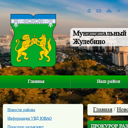
Муниципальный 
Жулебино
Официальный сайт
Главная
Наш район
Главная
/
Нов
Новости района
Информация УВД ЮВАО
ПРОКУРОР РА
Прокурор разъясняет