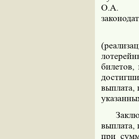
О.А. А
законодат
(реализ
лотерейн
билетов,
достигши
выплата,
указанны
Заклю
выплата,
при сумм