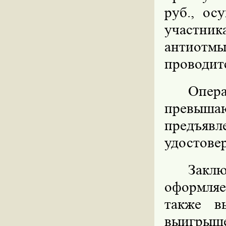
руб., ос
участн
антиот
проводит
Опер
превыша
предъя
удостове
Заклю
оформляе
также в
выигрыш