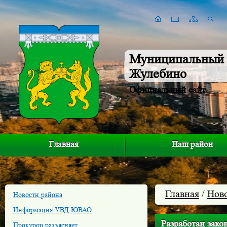
Муниципальный 
Жулебино
Официальный сайт
Главная
Наш район
Главная
/
Нов
Новости района
Информация УВД ЮВАО
Разработан зако
Прокурор разъясняет