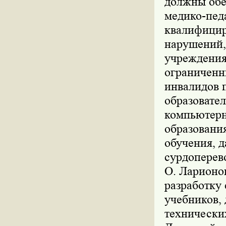
должны обе
медико-пед
квалифицир
нарушений,
учреждения
ограниченн
инвалидов 
образовате
компьютерн
образования
обучения, д
сурдоперев
О. Ларионо
разработку
учебников,
технически