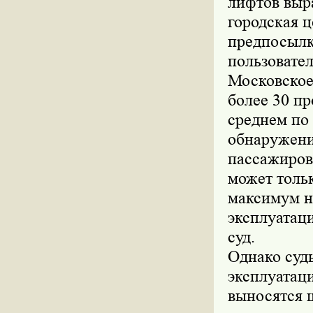
лифтов выр
городская ц
предпосылк
пользовате
Московское
более 30 п
среднем по
обнаружени
пассажиров
может тольк
максимум н
эксплуатац
суд.
Однако суд
эксплуатац
выносятся 