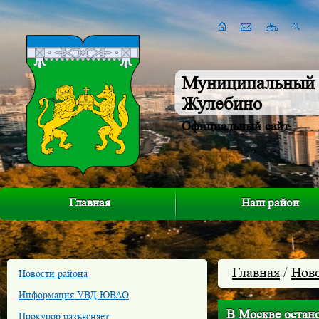
Муниципальный 
Жулебино
Официальный сайт
Главная
Наш район
Главная
/
Нов
Новости района
Информация УВД ЮВАО
В Москве остан
Прокурор разъясняет