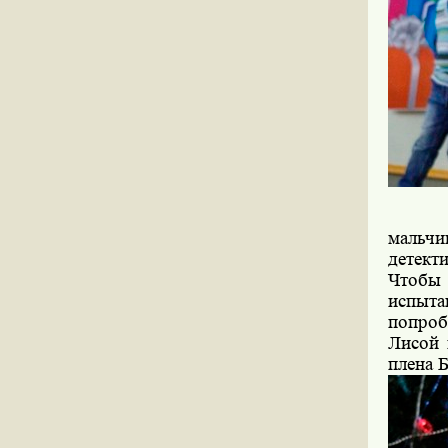
мальчи
детект
Чтобы
испыта
попроб
Лисой 
плена 