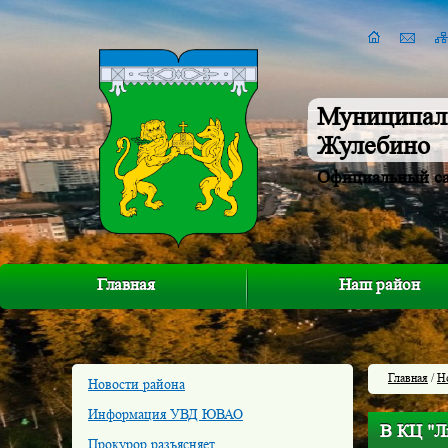
Муниципал
Жулебино
Официальный с
Главная
Наш район
Главная
/
Н
Новости района
Информация УВД ЮВАО
В КЦ "Л
Прокурор разъясняет