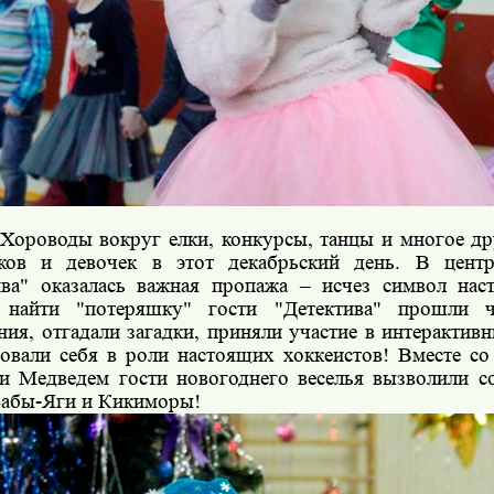
Хороводы вокруг елки, конкурсы, танцы и многое др
ков и девочек в этот декабрьский день. В центр
ива" оказалась важная пропажа – исчез символ нас
 найти "потеряшку" гости "Детектива" прошли ч
ния, отгадали загадки, приняли участие в интерактив
овали себя в роли настоящих хоккеистов! Вместе с
и Медведем гости новогоднего веселья вызволили с
Бабы-Яги и Кикиморы!