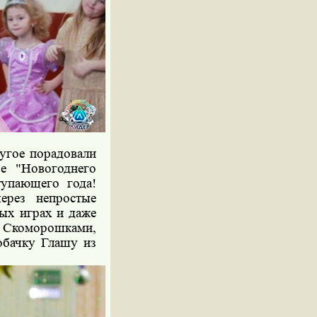
угое порадовали
е "Новогоднего
тупающего года!
ерез непростые
ных играх и даже
о Скоморошками,
обачку Глашу из