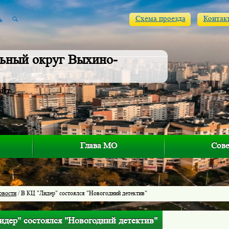
Схема проезда
Контак
ьный округ Выхино-
айт
Глава МО
Сове
овости
/ В КЦ "Лидер" состоялся "Новогодний детектив"
идер" состоялся "Новогодний детектив"