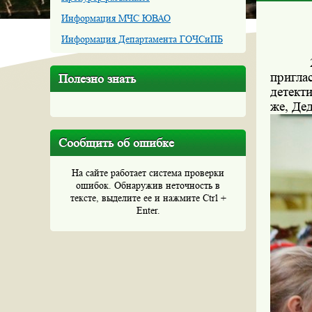
Информация МЧС ЮВАО
Информация Департамента ГОЧСиПБ
24 де
пригла
Полезно знать
детект
же, Де
Сообщить об ошибке
На сайте работает система проверки
ошибок. Обнаружив неточность в
тексте, выделите ее и нажмите Ctrl +
Enter.