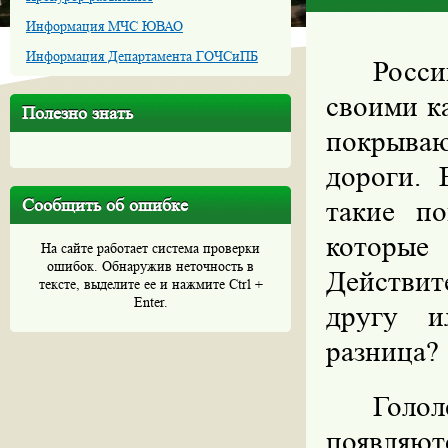
Информация МЧС ЮВАО
Информация Департамента ГОЧСиПБ
Росс
своими к
Полезно знать
покрыва
дороги.
Сообщить об ошибке
такие по
которые
На сайте работает система проверки
ошибок. Обнаружив неточность в
Действит
тексте, выделите ее и нажмите Ctrl +
Enter.
другу и
разница?
Голо
появляют