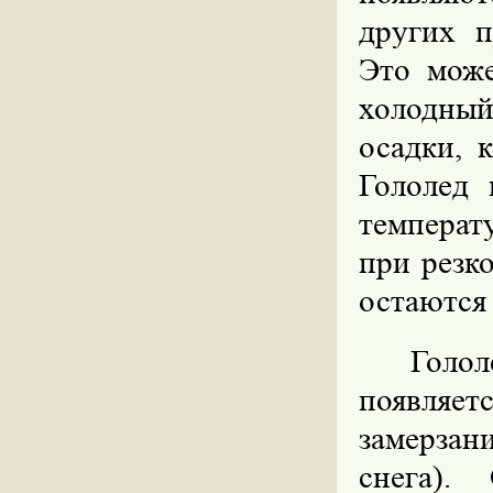
других п
Это може
холодный
осадки, 
Гололед 
температ
при резк
остаются
Голо
появляе
замерзан
снега).