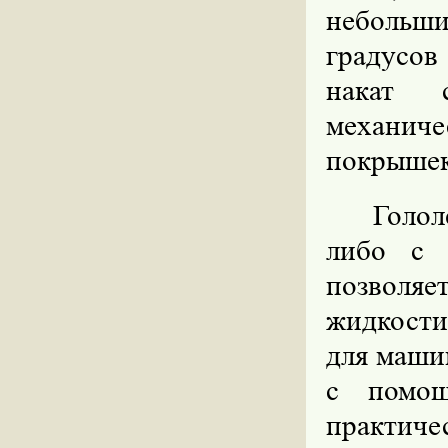
небольши
градусов
накат с
механич
покрышек
Голол
либо с 
позволя
жидкости
для маши
с помощ
практич