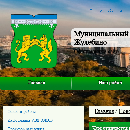
Муниципальный 
Жулебино
Официальный сайт
Главная
Наш район
Главная
/
Нов
Новости района
Информация УВД ЮВАО
Чем отличается 
Прокурор разъясняет