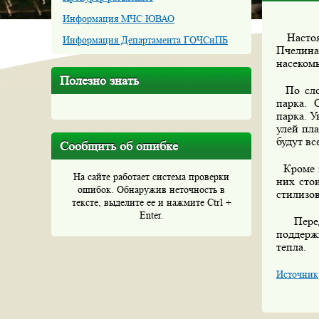
Информация МЧС ЮВАО
Настоящ
Информация Департамента ГОЧСиПБ
Пчелина
насеком
Полезно знать
По слов
парка. 
парка. У
улей пла
будут вс
Сообщить об ошибке
Кроме э
На сайте работает система проверки
них сто
ошибок. Обнаружив неточность в
стилизо
тексте, выделите ее и нажмите Ctrl +
Enter.
Перед 
поддерж
тепла.
Источник