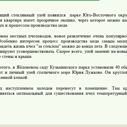
ий стеклянный улей появился парке Юго-Восточного округ
я квартира имеет прозрачное окошко, через которое можно н
ых и процессом производства меда.
ам местных пчеловодов, новое развлечение очень популярно
Особенно интересен процесс производства меда самым мале
видеть жизнь пчел "за стеклом" можно до конца лета. В следую
нируют усовершенствовать. Скорее всего, улей заменят на нов
е стены и крыша.
того, в Яблоневом саду Кузьминского парка установили 40 об
ит и личный улей столичного мэра Юрия Лужкова. Он кругло
ванной кепкой.
наступлением холодов перенесут в помещение. Там кру
иваться оптимальный для существования пчел температурный