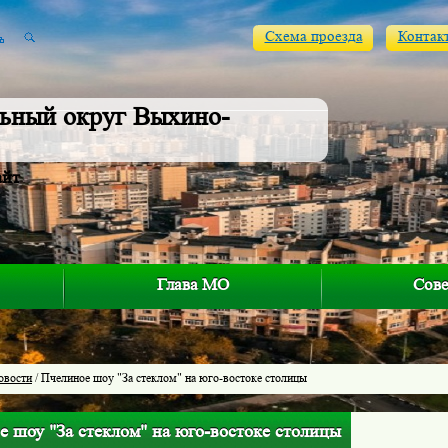
Схема проезда
Контак
ьный округ Выхино-
айт
Глава МО
Сове
овости
/ Пчелиное шоу "За стеклом" на юго-востоке столицы
е шоу "За стеклом" на юго-востоке столицы