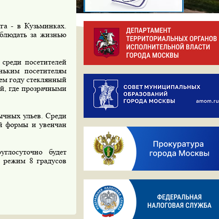
а - в Кузьминках.
аблюдать за жизнью
 среди посетителей
ньким посетителям
щем году стеклянный
ый, где прозрачными
ычных ульев. Среди
й формы и увенчан
глосуточно будет
 режим 8 градусов