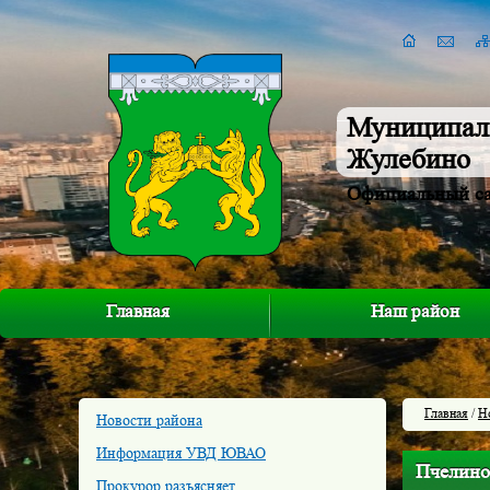
Муниципал
Жулебино
Официальный с
Главная
Наш район
Главная
/
Н
Новости района
Информация УВД ЮВАО
Пчелино
Прокурор разъясняет