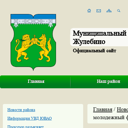
Муниципальный 
Жулебино
Официальный сайт
Главная
Наш район
Главная
/
Нов
Новости района
молодежный ф
Информация УВД ЮВАО
Прокурор разъясняет