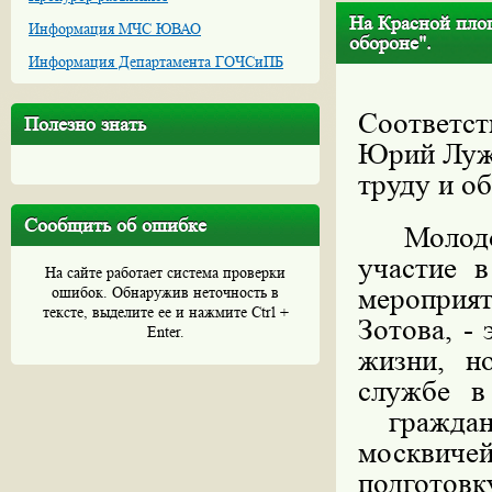
На Красной пло
Информация МЧС ЮВАО
обороне".
Информация Департамента ГОЧСиПБ
Соответст
Полезно знать
Юрий Лужк
труду и о
Сообщить об ошибке
Молодое
участие 
На сайте работает система проверки
мероприя
ошибок. Обнаружив неточность в
тексте, выделите ее и нажмите Ctrl +
Зотова, -
Enter.
жизни, н
службе в
гражданс
москвиче
подготов