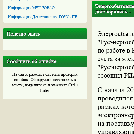
Энергосбытовые
Информация МЧС ЮВАО
договорились...
Информация Департамента ГОЧСиПБ
Энергосбыт
Полезно знать
"Русэнергос
по работе в
счета за эл
Сообщить об ошибке
"Русэнергос
На сайте работает система проверки
сообщил РИА
ошибок. Обнаружив неточность в
тексте, выделите ее и нажмите Ctrl +
С начала 20
Enter.
проводился
рамках кот
электроэне
на поставк
управляющи