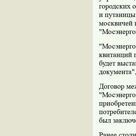
городских о
и путаницы
москвичей 
"Мосэнерго
"Мосэнерго
квитанций п
будет выст
документа",
Договор ме
"Мосэнерго
приобретен
потребител
был заключе
Ранее стол