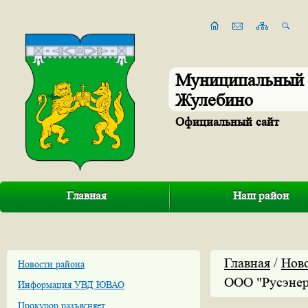
Муниципальный 
Жулебино
Официальный сайт
Главная
Наш район
Главная
/
Нов
Новости района
ООО "Русэнер
Информация УВД ЮВАО
Прокурор разъясняет