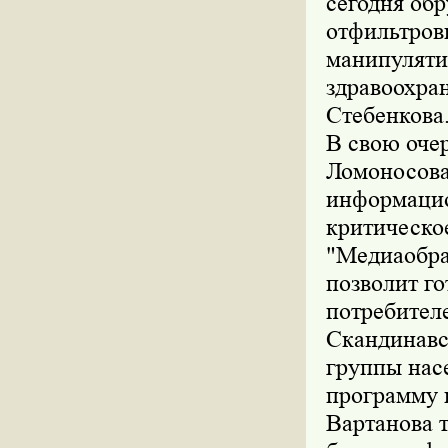
сегодня об
отфильтров
манипуляти
здравоохра
Стебенкова
В свою оче
Ломоносова 
информацио
критическо
"Медиаобраз
позволит го
потребителе
Скандинавс
группы насе
программу 
Вартанова 