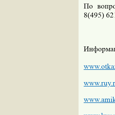
По вопро
8(495) 62
Информац
www.otkaz
www.ruy.
www.amik