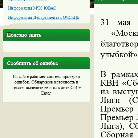
Информация МЧС ЮВАО
Информация Департамента ГОЧСиПБ
31 мая 
«Моск
Полезно знать
благотв
улыбкой»
Сообщить об ошибке
В рамках
На сайте работает система проверки
КВН «Сбо
ошибок. Обнаружив неточность в
тексте, выделите ее и нажмите Ctrl +
из выст
Enter.
Лиги (С
Премьер 
Премьер 
Лига), С
Сборна