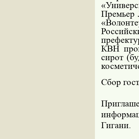
«Универ
Премьер 
«Волонт
Российс
префект
КВН про
сирот (бу
косметич
Сбор гост
Приглаше
информац
Гигани.