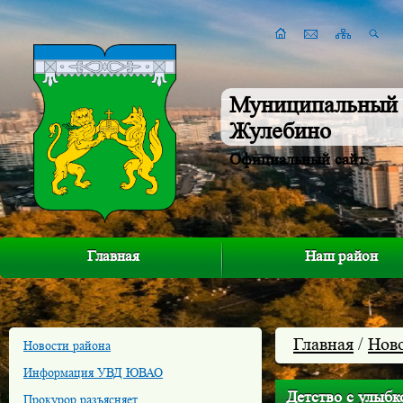
Муниципальный 
Жулебино
Официальный сайт
Главная
Наш район
Главная
/
Нов
Новости района
Информация УВД ЮВАО
Детство с улыбк
Прокурор разъясняет